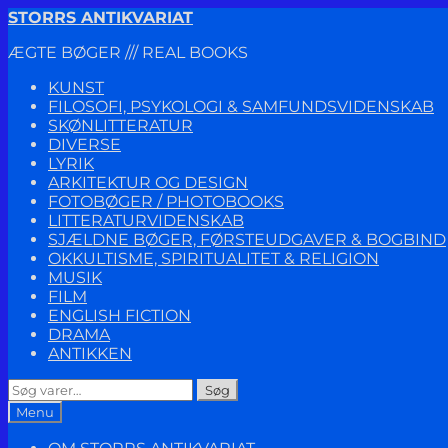
Spring
Spring
STORRS ANTIKVARIAT
til
til
ÆGTE BØGER /// REAL BOOKS
navigation
indhold
KUNST
FILOSOFI, PSYKOLOGI & SAMFUNDSVIDENSKAB
SKØNLITTERATUR
DIVERSE
LYRIK
ARKITEKTUR OG DESIGN
FOTOBØGER / PHOTOBOOKS
LITTERATURVIDENSKAB
SJÆLDNE BØGER, FØRSTEUDGAVER & BOGBIND
OKKULTISME, SPIRITUALITET & RELIGION
MUSIK
FILM
ENGLISH FICTION
DRAMA
ANTIKKEN
Søg
Søg
efter:
Menu