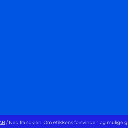
AB
/
Ned fra soklen. Om etikkens forsvinden og mulige 