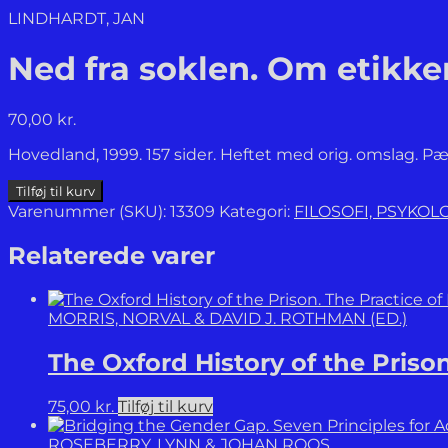
LINDHARDT, JAN
Ned fra soklen. Om etikk
70,00
kr.
Hovedland, 1999. 157 sider. Heftet med orig. omslag. P
Ned
Tilføj til kurv
fra
Varenummer (SKU):
13309
Kategori:
FILOSOFI, PSYKO
soklen.
Om
Relaterede varer
etikkens
forsvinden
og
MORRIS, NORVAL & DAVID J. ROTHMAN (ED.)
mulige
genkomst.
The Oxford History of the Priso
antal
75,00
kr.
Tilføj til kurv
ROSEBERRY, LYNN & JOHAN ROOS