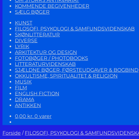
OM STORRS ANTIKVARIAT
KOMMENDE BEGIVENHEDER
SÆLG BØGER
KUNST
FILOSOFI, PSYKOLOGI & SAMFUNDSVIDENSKAB
SKØNLITTERATUR
DIVERSE
LYRIK
ARKITEKTUR OG DESIGN
FOTOBØGER / PHOTOBOOKS
LITTERATURVIDENSKAB
SJÆLDNE BØGER, FØRSTEUDGAVER & BOGBIND
OKKULTISME, SPIRITUALITET & RELIGION
MUSIK
FILM
ENGLISH FICTION
DRAMA
ANTIKKEN
0,00
kr.
0 varer
Forside
/
FILOSOFI, PSYKOLOGI & SAMFUNDSVIDENSK