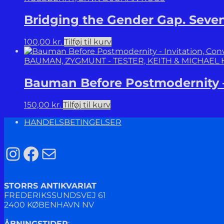
Bridging the Gender Gap. Seven
100,00
kr.
Tilføj til kurv
BAUMAN, ZYGMUNT - TESTER, KEITH & MICHAEL 
Bauman Before Postmodernity – 
150,00
kr.
Tilføj til kurv
HANDELSBETINGELSER
Instagram
Facebook
Mail
STORRS ANTIKVARIAT
FREDERIKSSUNDSVEJ 61
2400 KØBENHAVN NV
ÅBNINGSTIDER
: