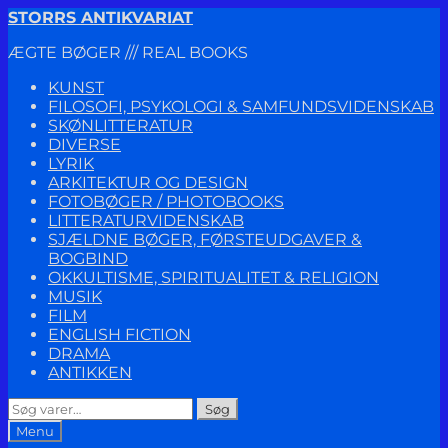
Spring
Spring
STORRS ANTIKVARIAT
til
til
ÆGTE BØGER /// REAL BOOKS
navigation
indhold
KUNST
FILOSOFI, PSYKOLOGI & SAMFUNDSVIDENSKAB
SKØNLITTERATUR
DIVERSE
LYRIK
ARKITEKTUR OG DESIGN
FOTOBØGER / PHOTOBOOKS
LITTERATURVIDENSKAB
SJÆLDNE BØGER, FØRSTEUDGAVER &
BOGBIND
OKKULTISME, SPIRITUALITET & RELIGION
MUSIK
FILM
ENGLISH FICTION
DRAMA
ANTIKKEN
Søg
Søg
efter:
Menu