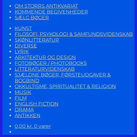
OM STORRS ANTIKVARIAT
KOMMENDE BEGIVENHEDER
SÆLG BØGER
KUNST
FILOSOFI, PSYKOLOGI & SAMFUNDSVIDENSKAB
SKØNLITTERATUR
DIVERSE
LYRIK
ARKITEKTUR OG DESIGN
FOTOBØGER / PHOTOBOOKS
LITTERATURVIDENSKAB
SJÆLDNE BØGER, FØRSTEUDGAVER &
BOGBIND
OKKULTISME, SPIRITUALITET & RELIGION
MUSIK
FILM
ENGLISH FICTION
DRAMA
ANTIKKEN
0,00
kr.
0 varer