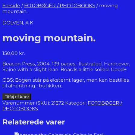
Forside
/
FOTOBØGER / PHOTOBOOKS
/
moving
mountain.
DOLVEN, A K
moving mountain.
150,00
kr.
Beacon Press, 2004. 139 pages. Illustrated. Hardcover.
Spine with a slight lean. Boards a little soiled. Good+.
OBS: Bogen står på eksternt lager, men kan bestilles
til afhentning i butikken.
moving
Tilføj til kurv
mountain.
Varenummer (SKU):
21272
Kategori:
FOTOBØGER /
antal
PHOTOBOOKS
Relaterede varer