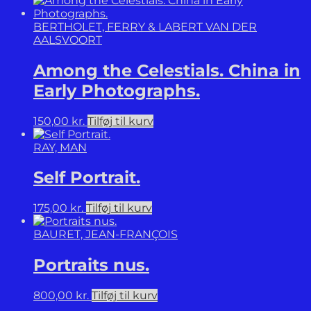
BERTHOLET, FERRY & LABERT VAN DER
AALSVOORT
Among the Celestials. China in
Early Photographs.
150,00
kr.
Tilføj til kurv
RAY, MAN
Self Portrait.
175,00
kr.
Tilføj til kurv
BAURET, JEAN-FRANÇOIS
Portraits nus.
800,00
kr.
Tilføj til kurv