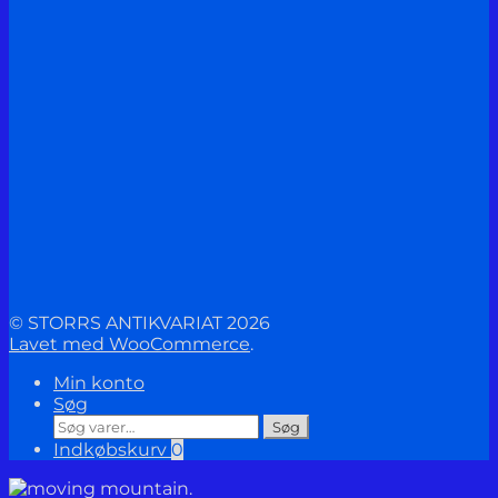
© STORRS ANTIKVARIAT 2026
Lavet med WooCommerce
.
Min konto
Søg
Søg
Søg
efter:
Indkøbskurv
0