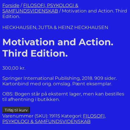
Forside
/
FILOSOFI, PSYKOLOGI &
SAMFUNDSVIDENSKAB
/
Motivation and Action. Third
Edition.
HECKHAUSEN, JUTTA & HEINZ HECKHAUSEN
Motivation and Action.
Third Edition.
300,00
kr.
Springer International Publishing, 2018. 909 sider.
Kartonbind med orig. omslag. Pænt eksemplar.
OBS: Bogen står på eksternt lager, men kan bestilles
til afhentning i butikken.
Motivation
Tilføj til kurv
and
Varenummer (SKU):
19115
Kategori:
FILOSOFI,
Action.
PSYKOLOGI & SAMFUNDSVIDENSKAB
Third