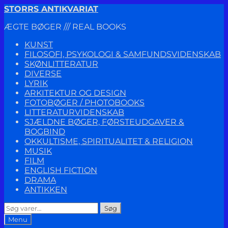
Spring
Spring
STORRS ANTIKVARIAT
til
til
ÆGTE BØGER /// REAL BOOKS
navigation
indhold
KUNST
FILOSOFI, PSYKOLOGI & SAMFUNDSVIDENSKAB
SKØNLITTERATUR
DIVERSE
LYRIK
ARKITEKTUR OG DESIGN
FOTOBØGER / PHOTOBOOKS
LITTERATURVIDENSKAB
SJÆLDNE BØGER, FØRSTEUDGAVER &
BOGBIND
OKKULTISME, SPIRITUALITET & RELIGION
MUSIK
FILM
ENGLISH FICTION
DRAMA
ANTIKKEN
Søg
Søg
efter:
Menu