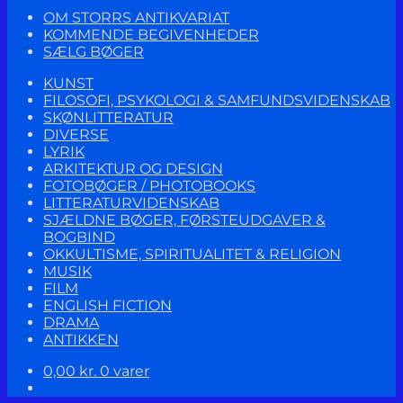
OM STORRS ANTIKVARIAT
KOMMENDE BEGIVENHEDER
SÆLG BØGER
KUNST
FILOSOFI, PSYKOLOGI & SAMFUNDSVIDENSKAB
SKØNLITTERATUR
DIVERSE
LYRIK
ARKITEKTUR OG DESIGN
FOTOBØGER / PHOTOBOOKS
LITTERATURVIDENSKAB
SJÆLDNE BØGER, FØRSTEUDGAVER &
BOGBIND
OKKULTISME, SPIRITUALITET & RELIGION
MUSIK
FILM
ENGLISH FICTION
DRAMA
ANTIKKEN
0,00
kr.
0 varer