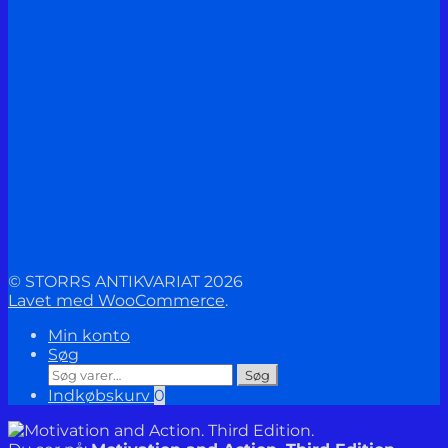
© STORRS ANTIKVARIAT 2026
Lavet med WooCommerce
.
Min konto
Søg
Søg
Søg
efter:
Indkøbskurv
0