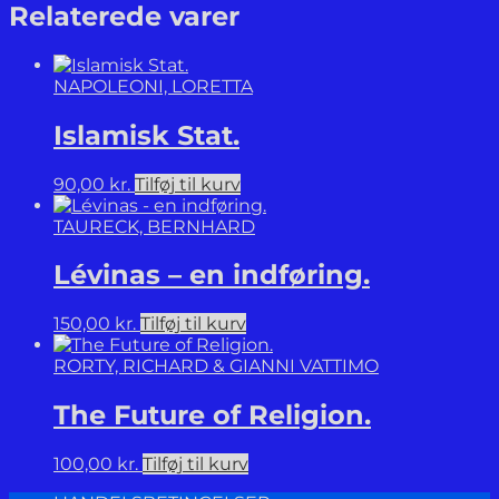
Edition.
Relaterede varer
antal
NAPOLEONI, LORETTA
Islamisk Stat.
90,00
kr.
Tilføj til kurv
TAURECK, BERNHARD
Lévinas – en indføring.
150,00
kr.
Tilføj til kurv
RORTY, RICHARD & GIANNI VATTIMO
The Future of Religion.
100,00
kr.
Tilføj til kurv