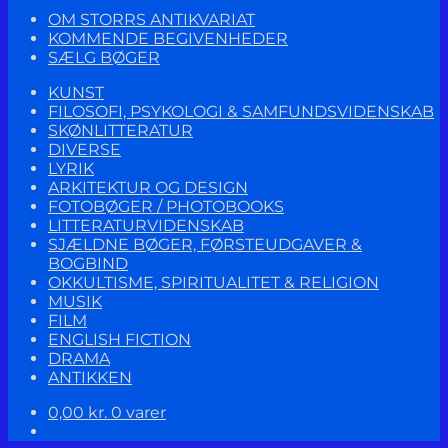
OM STORRS ANTIKVARIAT
KOMMENDE BEGIVENHEDER
SÆLG BØGER
KUNST
FILOSOFI, PSYKOLOGI & SAMFUNDSVIDENSKAB
SKØNLITTERATUR
DIVERSE
LYRIK
ARKITEKTUR OG DESIGN
FOTOBØGER / PHOTOBOOKS
LITTERATURVIDENSKAB
SJÆLDNE BØGER, FØRSTEUDGAVER &
BOGBIND
OKKULTISME, SPIRITUALITET & RELIGION
MUSIK
FILM
ENGLISH FICTION
DRAMA
ANTIKKEN
0,00
kr.
0 varer