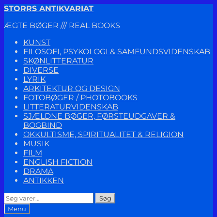
Spring
Spring
STORRS ANTIKVARIAT
til
til
ÆGTE BØGER /// REAL BOOKS
navigation
indhold
KUNST
FILOSOFI, PSYKOLOGI & SAMFUNDSVIDENSKAB
SKØNLITTERATUR
DIVERSE
LYRIK
ARKITEKTUR OG DESIGN
FOTOBØGER / PHOTOBOOKS
LITTERATURVIDENSKAB
SJÆLDNE BØGER, FØRSTEUDGAVER &
BOGBIND
OKKULTISME, SPIRITUALITET & RELIGION
MUSIK
FILM
ENGLISH FICTION
DRAMA
ANTIKKEN
Søg
Søg
efter:
Menu