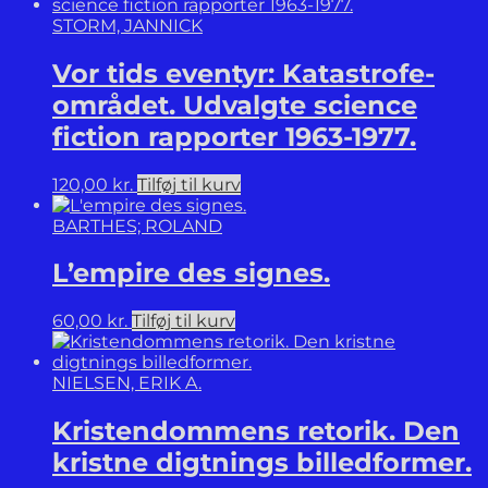
poetik.
STORM, JANNICK
antal
Vor tids eventyr: Katastrofe-
området. Udvalgte science
fiction rapporter 1963-1977.
120,00
kr.
Tilføj til kurv
BARTHES; ROLAND
L’empire des signes.
60,00
kr.
Tilføj til kurv
NIELSEN, ERIK A.
Kristendommens retorik. Den
kristne digtnings billedformer.