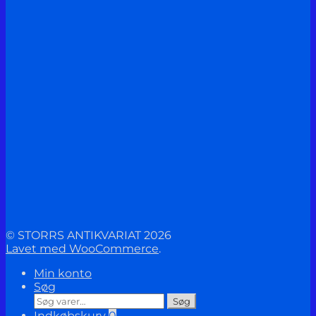
© STORRS ANTIKVARIAT 2026
Lavet med WooCommerce
.
Min konto
Søg
Søg
Søg
efter:
Indkøbskurv
0