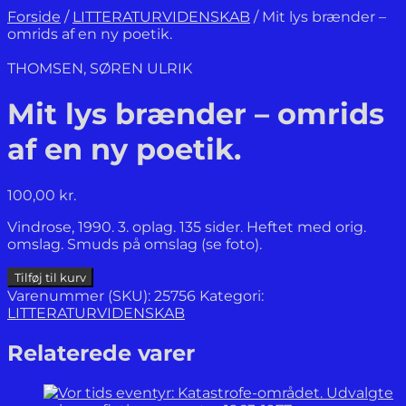
Forside
/
LITTERATURVIDENSKAB
/
Mit lys brænder –
omrids af en ny poetik.
THOMSEN, SØREN ULRIK
Mit lys brænder – omrids
af en ny poetik.
100,00
kr.
Vindrose, 1990. 3. oplag. 135 sider. Heftet med orig.
omslag. Smuds på omslag (se foto).
Mit
Tilføj til kurv
lys
Varenummer (SKU):
25756
Kategori:
brænder
LITTERATURVIDENSKAB
-
omrids
Relaterede varer
af
en
ny