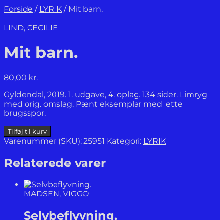
Forside
/
LYRIK
/
Mit barn.
LIND, CECILIE
Mit barn.
80,00
kr.
Gyldendal, 2019. 1. udgave, 4. oplag. 134 sider. Limryg
med orig. omslag. Pænt eksemplar med lette
brugsspor.
Mit barn.
Tilføj til kurv
antal
Varenummer (SKU):
25951
Kategori:
LYRIK
Relaterede varer
MADSEN, VIGGO
Selvbeflyvning.