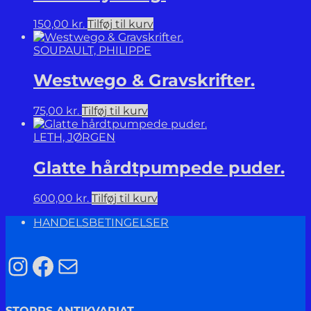
150,00
kr.
Tilføj til kurv
SOUPAULT, PHILIPPE
Westwego & Gravskrifter.
75,00
kr.
Tilføj til kurv
LETH, JØRGEN
Glatte hårdtpumpede puder.
600,00
kr.
Tilføj til kurv
HANDELSBETINGELSER
Instagram
Facebook
Mail
STORRS ANTIKVARIAT