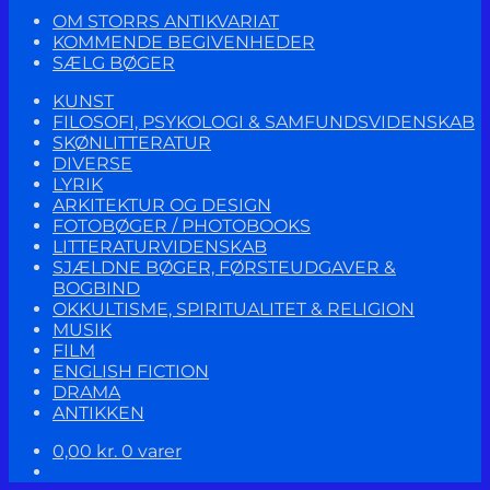
OM STORRS ANTIKVARIAT
KOMMENDE BEGIVENHEDER
SÆLG BØGER
KUNST
FILOSOFI, PSYKOLOGI & SAMFUNDSVIDENSKAB
SKØNLITTERATUR
DIVERSE
LYRIK
ARKITEKTUR OG DESIGN
FOTOBØGER / PHOTOBOOKS
LITTERATURVIDENSKAB
SJÆLDNE BØGER, FØRSTEUDGAVER &
BOGBIND
OKKULTISME, SPIRITUALITET & RELIGION
MUSIK
FILM
ENGLISH FICTION
DRAMA
ANTIKKEN
0,00
kr.
0 varer