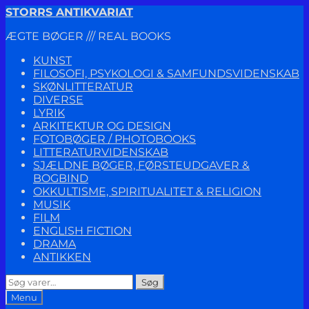
Spring
Spring
STORRS ANTIKVARIAT
til
til
ÆGTE BØGER /// REAL BOOKS
navigation
indhold
KUNST
FILOSOFI, PSYKOLOGI & SAMFUNDSVIDENSKAB
SKØNLITTERATUR
DIVERSE
LYRIK
ARKITEKTUR OG DESIGN
FOTOBØGER / PHOTOBOOKS
LITTERATURVIDENSKAB
SJÆLDNE BØGER, FØRSTEUDGAVER &
BOGBIND
OKKULTISME, SPIRITUALITET & RELIGION
MUSIK
FILM
ENGLISH FICTION
DRAMA
ANTIKKEN
Søg
Søg
efter:
Menu