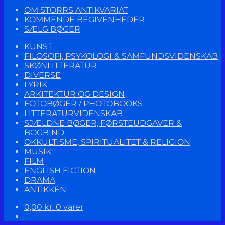
OM STORRS ANTIKVARIAT
KOMMENDE BEGIVENHEDER
SÆLG BØGER
KUNST
FILOSOFI, PSYKOLOGI & SAMFUNDSVIDENSKAB
SKØNLITTERATUR
DIVERSE
LYRIK
ARKITEKTUR OG DESIGN
FOTOBØGER / PHOTOBOOKS
LITTERATURVIDENSKAB
SJÆLDNE BØGER, FØRSTEUDGAVER &
BOGBIND
OKKULTISME, SPIRITUALITET & RELIGION
MUSIK
FILM
ENGLISH FICTION
DRAMA
ANTIKKEN
0,00
kr.
0 varer