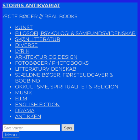
Spring
Spring
STORRS ANTIKVARIAT
til
til
ÆGTE BØGER /// REAL BOOKS
navigation
indhold
KUNST
FILOSOFI, PSYKOLOGI & SAMFUNDSVIDENSKAB
SKØNLITTERATUR
DIVERSE
LYRIK
ARKITEKTUR OG DESIGN
FOTOBØGER / PHOTOBOOKS
LITTERATURVIDENSKAB
SJÆLDNE BØGER, FØRSTEUDGAVER &
BOGBIND
OKKULTISME, SPIRITUALITET & RELIGION
MUSIK
FILM
ENGLISH FICTION
DRAMA
ANTIKKEN
Søg
Søg
efter:
Menu