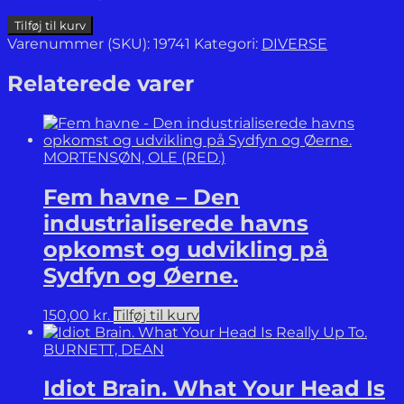
Mine
Tilføj til kurv
imaginære
Varenummer (SKU):
19741
Kategori:
DIVERSE
ryttere.
En
Relaterede varer
beretning
om
cykelryttere
og
MORTENSØN, OLE (RED.)
deres
inderste
Fem havne – Den
sjæl.
antal
industrialiserede havns
opkomst og udvikling på
Sydfyn og Øerne.
150,00
kr.
Tilføj til kurv
BURNETT, DEAN
Idiot Brain. What Your Head Is