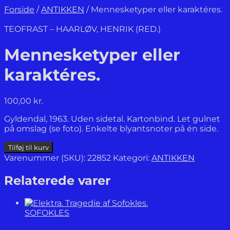
Forside
/
ANTIKKEN
/
Mennesketyper eller karaktéres.
TEOFRAST – HAARLØV, HENRIK (RED.)
Mennesketyper eller
karaktéres.
100,00
kr.
Gyldendal, 1963. Uden sidetal. Kartonbind. Let gulnet
på omslag (se foto). Enkelte blyantsnoter på én side.
Mennesketyper
Tilføj til kurv
eller
Varenummer (SKU):
22852
Kategori:
ANTIKKEN
karaktéres.
antal
Relaterede varer
SOFOKLES