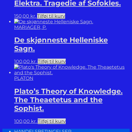
Elektra. Tragedie af Sofokles.
150,00
kr.
Tilføj til kurv
MARIAGER, P.
De skjønneste Helleniske
Sagn.
100,00
kr.
Tilføj til kurv
PLATON
Plato’s Theory of Knowledge.
The Theaetetus and the
Sophist.
100,00
kr.
Tilføj til kurv
HANDELSBETINGELSER