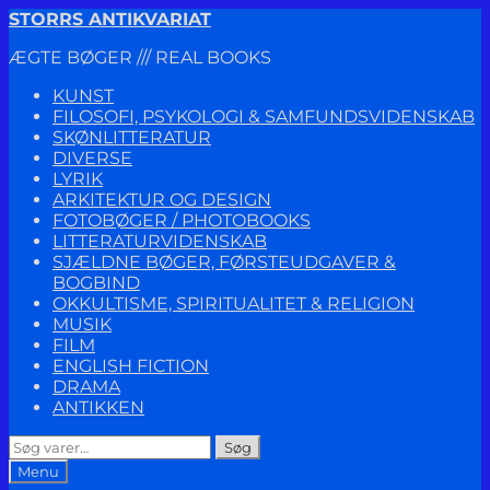
Spring
Spring
STORRS ANTIKVARIAT
til
til
ÆGTE BØGER /// REAL BOOKS
navigation
indhold
KUNST
FILOSOFI, PSYKOLOGI & SAMFUNDSVIDENSKAB
SKØNLITTERATUR
DIVERSE
LYRIK
ARKITEKTUR OG DESIGN
FOTOBØGER / PHOTOBOOKS
LITTERATURVIDENSKAB
SJÆLDNE BØGER, FØRSTEUDGAVER &
BOGBIND
OKKULTISME, SPIRITUALITET & RELIGION
MUSIK
FILM
ENGLISH FICTION
DRAMA
ANTIKKEN
Søg
Søg
efter:
Menu