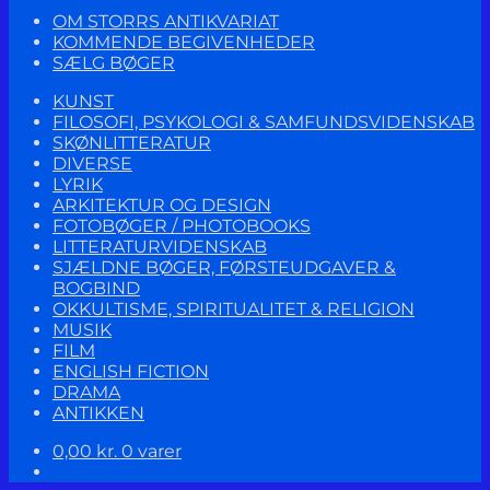
OM STORRS ANTIKVARIAT
KOMMENDE BEGIVENHEDER
SÆLG BØGER
KUNST
FILOSOFI, PSYKOLOGI & SAMFUNDSVIDENSKAB
SKØNLITTERATUR
DIVERSE
LYRIK
ARKITEKTUR OG DESIGN
FOTOBØGER / PHOTOBOOKS
LITTERATURVIDENSKAB
SJÆLDNE BØGER, FØRSTEUDGAVER &
BOGBIND
OKKULTISME, SPIRITUALITET & RELIGION
MUSIK
FILM
ENGLISH FICTION
DRAMA
ANTIKKEN
0,00
kr.
0 varer