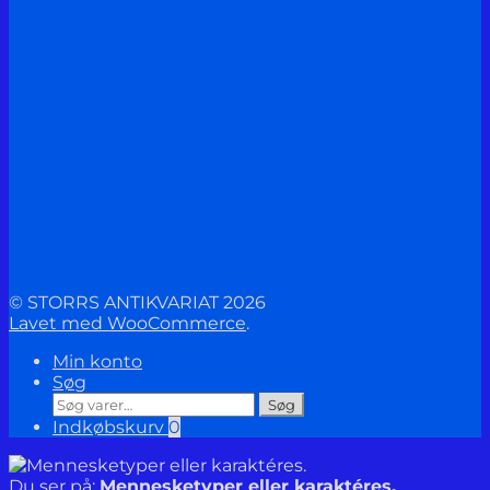
© STORRS ANTIKVARIAT 2026
Lavet med WooCommerce
.
Min konto
Søg
Søg
Søg
efter:
Indkøbskurv
0
Du ser på:
Mennesketyper eller karaktéres.