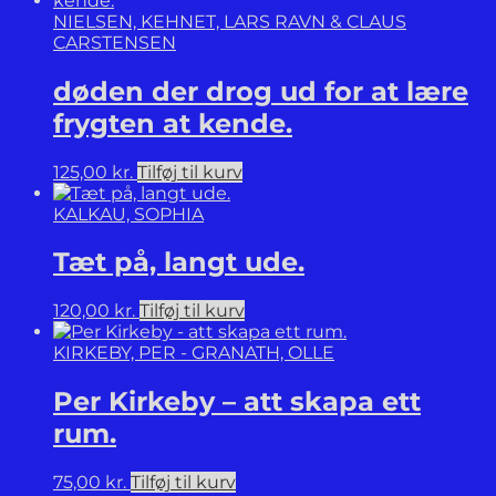
NIELSEN, KEHNET, LARS RAVN & CLAUS
CARSTENSEN
døden der drog ud for at lære
frygten at kende.
125,00
kr.
Tilføj til kurv
KALKAU, SOPHIA
Tæt på, langt ude.
120,00
kr.
Tilføj til kurv
KIRKEBY, PER - GRANATH, OLLE
Per Kirkeby – att skapa ett
rum.
75,00
kr.
Tilføj til kurv