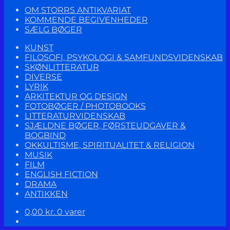
OM STORRS ANTIKVARIAT
KOMMENDE BEGIVENHEDER
SÆLG BØGER
KUNST
FILOSOFI, PSYKOLOGI & SAMFUNDSVIDENSKAB
SKØNLITTERATUR
DIVERSE
LYRIK
ARKITEKTUR OG DESIGN
FOTOBØGER / PHOTOBOOKS
LITTERATURVIDENSKAB
SJÆLDNE BØGER, FØRSTEUDGAVER &
BOGBIND
OKKULTISME, SPIRITUALITET & RELIGION
MUSIK
FILM
ENGLISH FICTION
DRAMA
ANTIKKEN
0,00
kr.
0 varer