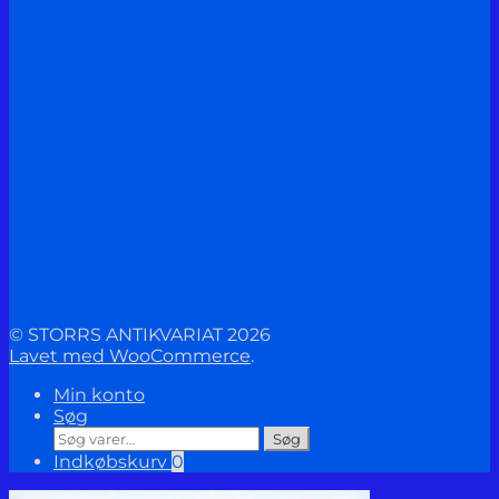
© STORRS ANTIKVARIAT 2026
Lavet med WooCommerce
.
Min konto
Søg
Søg
Søg
efter:
Indkøbskurv
0