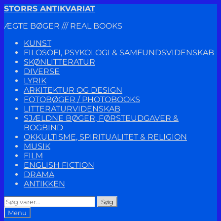
Spring
Spring
STORRS ANTIKVARIAT
til
til
ÆGTE BØGER /// REAL BOOKS
navigation
indhold
KUNST
FILOSOFI, PSYKOLOGI & SAMFUNDSVIDENSKAB
SKØNLITTERATUR
DIVERSE
LYRIK
ARKITEKTUR OG DESIGN
FOTOBØGER / PHOTOBOOKS
LITTERATURVIDENSKAB
SJÆLDNE BØGER, FØRSTEUDGAVER &
BOGBIND
OKKULTISME, SPIRITUALITET & RELIGION
MUSIK
FILM
ENGLISH FICTION
DRAMA
ANTIKKEN
Søg
Søg
efter:
Menu