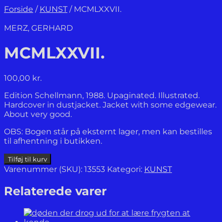
Forside
/
KUNST
/
MCMLXXVII.
MERZ, GERHARD
MCMLXXVII.
100,00
kr.
Edition Schellmann, 1988. Upaginated. Illustrated.
Hardcover in dustjacket. Jacket with some edgewear.
About very good.
OBS: Bogen står på eksternt lager, men kan bestilles
til afhentning i butikken.
MCMLXXVII.
Tilføj til kurv
antal
Varenummer (SKU):
13553
Kategori:
KUNST
Relaterede varer