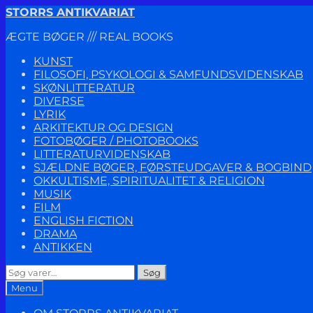
Spring
Spring
STORRS ANTIKVARIAT
til
til
ÆGTE BØGER /// REAL BOOKS
navigation
indhold
KUNST
FILOSOFI, PSYKOLOGI & SAMFUNDSVIDENSKAB
SKØNLITTERATUR
DIVERSE
LYRIK
ARKITEKTUR OG DESIGN
FOTOBØGER / PHOTOBOOKS
LITTERATURVIDENSKAB
SJÆLDNE BØGER, FØRSTEUDGAVER & BOGBIND
OKKULTISME, SPIRITUALITET & RELIGION
MUSIK
FILM
ENGLISH FICTION
DRAMA
ANTIKKEN
Søg
Søg
efter:
Menu