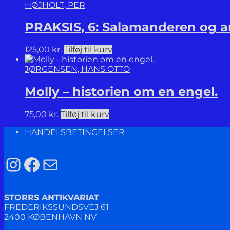
HØJHOLT, PER
PRAKSIS, 6: Salamanderen og a
125,00
kr.
Tilføj til kurv
JØRGENSEN, HANS OTTO
Molly – historien om en engel.
75,00
kr.
Tilføj til kurv
HANDELSBETINGELSER
Instagram
Facebook
Mail
STORRS ANTIKVARIAT
FREDERIKSSUNDSVEJ 61
2400 KØBENHAVN NV