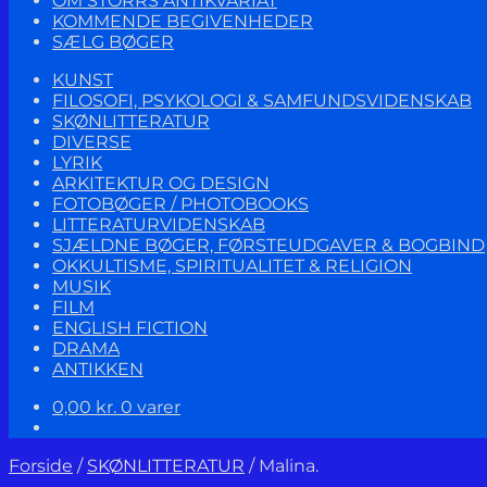
OM STORRS ANTIKVARIAT
KOMMENDE BEGIVENHEDER
SÆLG BØGER
KUNST
FILOSOFI, PSYKOLOGI & SAMFUNDSVIDENSKAB
SKØNLITTERATUR
DIVERSE
LYRIK
ARKITEKTUR OG DESIGN
FOTOBØGER / PHOTOBOOKS
LITTERATURVIDENSKAB
SJÆLDNE BØGER, FØRSTEUDGAVER & BOGBIND
OKKULTISME, SPIRITUALITET & RELIGION
MUSIK
FILM
ENGLISH FICTION
DRAMA
ANTIKKEN
0,00
kr.
0 varer
Forside
/
SKØNLITTERATUR
/
Malina.