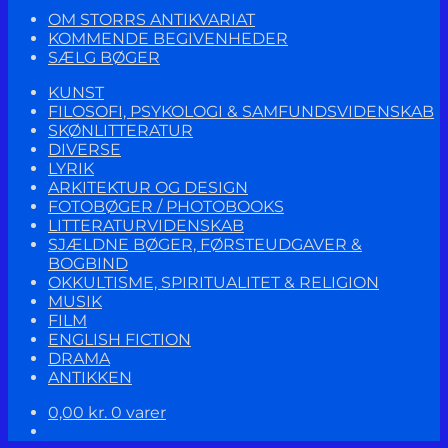
OM STORRS ANTIKVARIAT
KOMMENDE BEGIVENHEDER
SÆLG BØGER
KUNST
FILOSOFI, PSYKOLOGI & SAMFUNDSVIDENSKAB
SKØNLITTERATUR
DIVERSE
LYRIK
ARKITEKTUR OG DESIGN
FOTOBØGER / PHOTOBOOKS
LITTERATURVIDENSKAB
SJÆLDNE BØGER, FØRSTEUDGAVER &
BOGBIND
OKKULTISME, SPIRITUALITET & RELIGION
MUSIK
FILM
ENGLISH FICTION
DRAMA
ANTIKKEN
0,00
kr.
0 varer