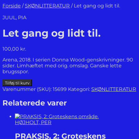
Forside
/
SKØNLITTERATUR
/
Let gang og lidt til.
JUUL, PIA
Let gang og lidt til.
100,00
kr.
Arena, 2018. I serien Donna Wood-genskrivninger. 90
sider. Limhæftet med orig. omslag. Ganske lette
brugsspor.
Let
Tilføj til kurv
gang
Varenummer (SKU):
15699
Kategori:
SKØNLITTERATUR
og
lidt
Relaterede varer
til.
antal
HØJHOLT, PER
PRAKSIS, 2: Groteskens