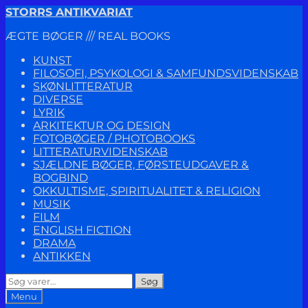
Spring
Spring
STORRS ANTIKVARIAT
til
til
ÆGTE BØGER /// REAL BOOKS
navigation
indhold
KUNST
FILOSOFI, PSYKOLOGI & SAMFUNDSVIDENSKAB
SKØNLITTERATUR
DIVERSE
LYRIK
ARKITEKTUR OG DESIGN
FOTOBØGER / PHOTOBOOKS
LITTERATURVIDENSKAB
SJÆLDNE BØGER, FØRSTEUDGAVER &
BOGBIND
OKKULTISME, SPIRITUALITET & RELIGION
MUSIK
FILM
ENGLISH FICTION
DRAMA
ANTIKKEN
Søg
Søg
efter:
Menu