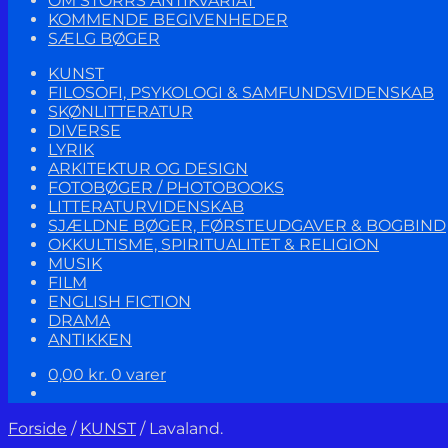
OM STORRS ANTIKVARIAT
KOMMENDE BEGIVENHEDER
SÆLG BØGER
KUNST
FILOSOFI, PSYKOLOGI & SAMFUNDSVIDENSKAB
SKØNLITTERATUR
DIVERSE
LYRIK
ARKITEKTUR OG DESIGN
FOTOBØGER / PHOTOBOOKS
LITTERATURVIDENSKAB
SJÆLDNE BØGER, FØRSTEUDGAVER & BOGBIND
OKKULTISME, SPIRITUALITET & RELIGION
MUSIK
FILM
ENGLISH FICTION
DRAMA
ANTIKKEN
0,00
kr.
0 varer
Forside
/
KUNST
/
Lavaland.