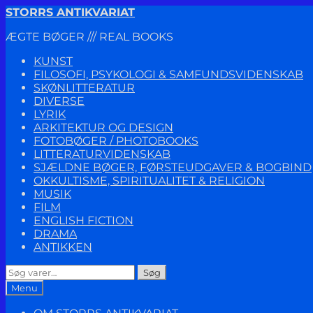
Spring
Spring
STORRS ANTIKVARIAT
til
til
ÆGTE BØGER /// REAL BOOKS
navigation
indhold
KUNST
FILOSOFI, PSYKOLOGI & SAMFUNDSVIDENSKAB
SKØNLITTERATUR
DIVERSE
LYRIK
ARKITEKTUR OG DESIGN
FOTOBØGER / PHOTOBOOKS
LITTERATURVIDENSKAB
SJÆLDNE BØGER, FØRSTEUDGAVER & BOGBIND
OKKULTISME, SPIRITUALITET & RELIGION
MUSIK
FILM
ENGLISH FICTION
DRAMA
ANTIKKEN
Søg
Søg
efter:
Menu