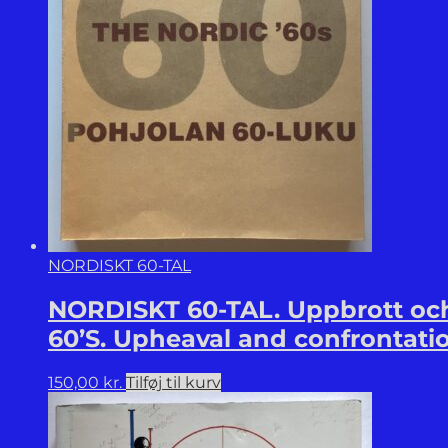
NORDISKT 60-TAL
NORDISKT 60-TAL. Uppbrott och
60’S. Upheaval and confrontati
150,00
kr.
Tilføj til kurv