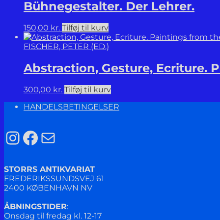
Bühnegestalter. Der Lehrer.
150,00
kr.
Tilføj til kurv
FISCHER, PETER (ED.)
Abstraction, Gesture, Ecriture. 
300,00
kr.
Tilføj til kurv
HANDELSBETINGELSER
Instagram
Facebook
Mail
STORRS ANTIKVARIAT
FREDERIKSSUNDSVEJ 61
2400 KØBENHAVN NV
ÅBNINGSTIDER
:
Onsdag til fredag kl. 12-17