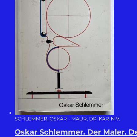
SCHLEMMER, OSKAR - MAUR, DR. KARIN V.
Oskar Schlemmer. Der Maler. Der