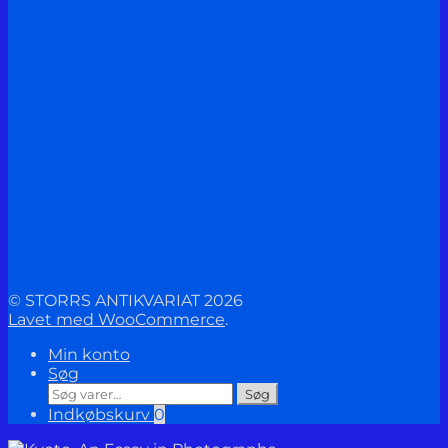
© STORRS ANTIKVARIAT 2026
Lavet med WooCommerce
.
Min konto
Søg
Søg
Søg
efter:
Indkøbskurv
0