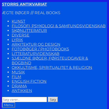
Spring
Spring
STORRS ANTIKVARIAT
til
til
ÆGTE BØGER /// REAL BOOKS
navigation
indhold
KUNST
FILOSOFI, PSYKOLOGI & SAMFUNDSVIDENSKAB
SKØNLITTERATUR
DIVERSE
LYRIK
ARKITEKTUR OG DESIGN
FOTOBØGER / PHOTOBOOKS
LITTERATURVIDENSKAB
SJÆLDNE BØGER, FØRSTEUDGAVER &
BOGBIND
OKKULTISME, SPIRITUALITET & RELIGION
MUSIK
FILM
ENGLISH FICTION
DRAMA
ANTIKKEN
Søg
Søg
efter:
Menu