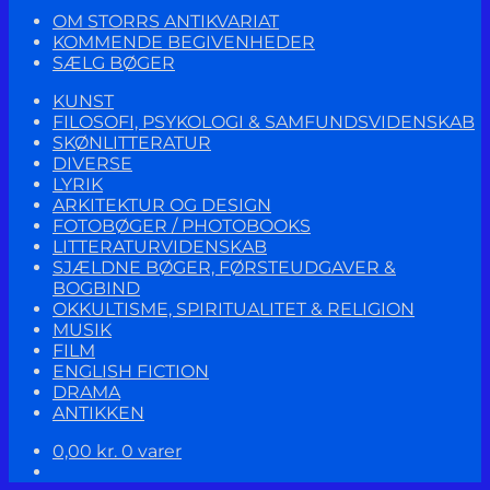
OM STORRS ANTIKVARIAT
KOMMENDE BEGIVENHEDER
SÆLG BØGER
KUNST
FILOSOFI, PSYKOLOGI & SAMFUNDSVIDENSKAB
SKØNLITTERATUR
DIVERSE
LYRIK
ARKITEKTUR OG DESIGN
FOTOBØGER / PHOTOBOOKS
LITTERATURVIDENSKAB
SJÆLDNE BØGER, FØRSTEUDGAVER &
BOGBIND
OKKULTISME, SPIRITUALITET & RELIGION
MUSIK
FILM
ENGLISH FICTION
DRAMA
ANTIKKEN
0,00
kr.
0 varer