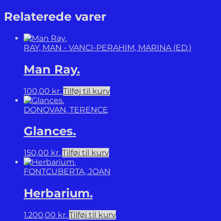
in
Photographs.
Relaterede varer
antal
RAY, MAN - VANCI-PERAHIM, MARINA (ED.)
Man Ray.
100,00
kr.
Tilføj til kurv
DONOVAN, TERENCE
Glances.
150,00
kr.
Tilføj til kurv
FONTCUBERTA, JOAN
Herbarium.
1.200,00
kr.
Tilføj til kurv