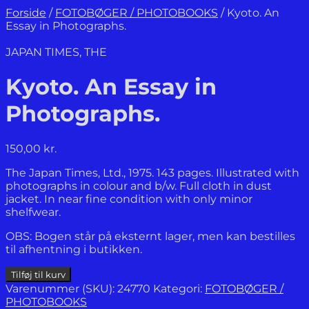
Forside
/
FOTOBØGER / PHOTOBOOKS
/
Kyoto. An
Essay in Photographs.
JAPAN TIMES, THE
Kyoto. An Essay in
Photographs.
150,00
kr.
The Japan Times, Ltd., 1975. 143 pages. Illustrated with
photographs in colour and b/w. Full cloth in dust
jacket. In near fine condition with only minor
shelfwear.
OBS: Bogen står på eksternt lager, men kan bestilles
til afhentning i butikken.
Kyoto.
Tilføj til kurv
An
Varenummer (SKU):
24770
Kategori:
FOTOBØGER /
Essay
PHOTOBOOKS