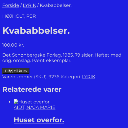
Forside
/
LYRIK
/
Kvababbelser.
HØJHOLT, PER
Kvababbelser.
100,00
kr.
Det Schønbergske Forlag, 1985. 79 sider. Heftet med
orig. omslag. Pænt eksemplar.
Kvababbelser.
Tilføj til kurv
antal
Varenummer (SKU):
9236
Kategori:
LYRIK
Relaterede varer
AIDT, NAJA MARIE
Huset overfor.