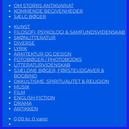
OM STORRS ANTIKVARIAT
KOMMENDE BEGIVENHEDER
SÆLG BØGER
KUNST
FILOSOFI, PSYKOLOGI & SAMFUNDSVIDENSKAB
SKØNLITTERATUR
DIVERSE
LYRIK
ARKITEKTUR OG DESIGN
FOTOBØGER / PHOTOBOOKS
LITTERATURVIDENSKAB
SJÆLDNE BØGER, FØRSTEUDGAVER &
BOGBIND
OKKULTISME, SPIRITUALITET & RELIGION
MUSIK
FILM
ENGLISH FICTION
DRAMA
ANTIKKEN
0,00
kr.
0 varer