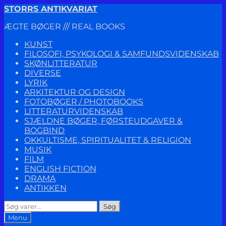
Spring
Spring
STORRS ANTIKVARIAT
til
til
ÆGTE BØGER /// REAL BOOKS
navigation
indhold
KUNST
FILOSOFI, PSYKOLOGI & SAMFUNDSVIDENSKAB
SKØNLITTERATUR
DIVERSE
LYRIK
ARKITEKTUR OG DESIGN
FOTOBØGER / PHOTOBOOKS
LITTERATURVIDENSKAB
SJÆLDNE BØGER, FØRSTEUDGAVER &
BOGBIND
OKKULTISME, SPIRITUALITET & RELIGION
MUSIK
FILM
ENGLISH FICTION
DRAMA
ANTIKKEN
Søg
Søg
efter:
Menu