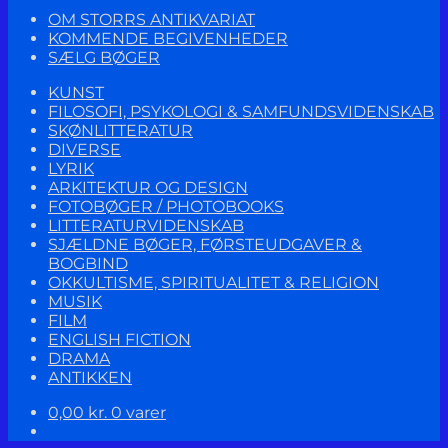
OM STORRS ANTIKVARIAT
KOMMENDE BEGIVENHEDER
SÆLG BØGER
KUNST
FILOSOFI, PSYKOLOGI & SAMFUNDSVIDENSKAB
SKØNLITTERATUR
DIVERSE
LYRIK
ARKITEKTUR OG DESIGN
FOTOBØGER / PHOTOBOOKS
LITTERATURVIDENSKAB
SJÆLDNE BØGER, FØRSTEUDGAVER &
BOGBIND
OKKULTISME, SPIRITUALITET & RELIGION
MUSIK
FILM
ENGLISH FICTION
DRAMA
ANTIKKEN
0,00
kr.
0 varer