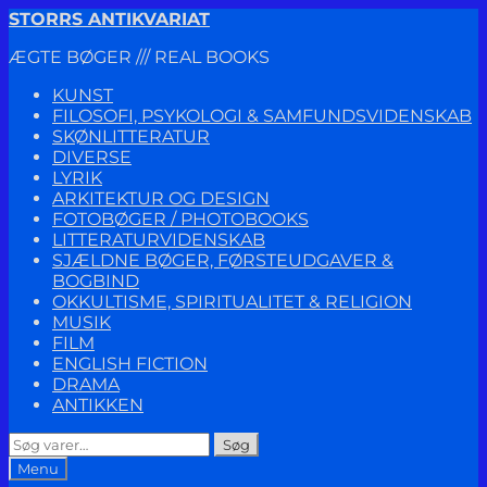
Spring
Spring
STORRS ANTIKVARIAT
til
til
ÆGTE BØGER /// REAL BOOKS
navigation
indhold
KUNST
FILOSOFI, PSYKOLOGI & SAMFUNDSVIDENSKAB
SKØNLITTERATUR
DIVERSE
LYRIK
ARKITEKTUR OG DESIGN
FOTOBØGER / PHOTOBOOKS
LITTERATURVIDENSKAB
SJÆLDNE BØGER, FØRSTEUDGAVER &
BOGBIND
OKKULTISME, SPIRITUALITET & RELIGION
MUSIK
FILM
ENGLISH FICTION
DRAMA
ANTIKKEN
Søg
Søg
efter:
Menu