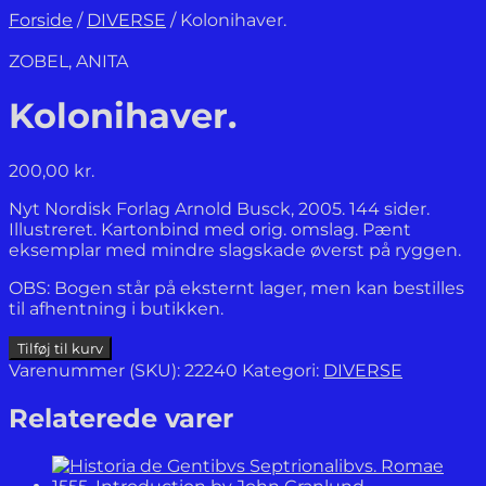
Forside
/
DIVERSE
/
Kolonihaver.
ZOBEL, ANITA
Kolonihaver.
200,00
kr.
Nyt Nordisk Forlag Arnold Busck, 2005. 144 sider.
Illustreret. Kartonbind med orig. omslag. Pænt
eksemplar med mindre slagskade øverst på ryggen.
OBS: Bogen står på eksternt lager, men kan bestilles
til afhentning i butikken.
Kolonihaver.
Tilføj til kurv
antal
Varenummer (SKU):
22240
Kategori:
DIVERSE
Relaterede varer