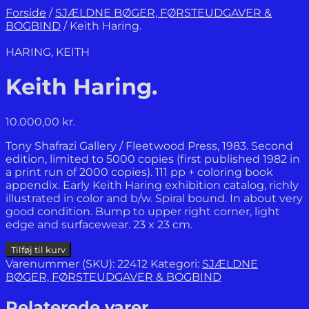
Forside
/
SJÆLDNE BØGER, FØRSTEUDGAVER &
BOGBIND
/
Keith Haring.
HARING, KEITH
Keith Haring.
10.000,00
kr.
Tony Shafrazi Gallery / Fleetwood Press, 1983. Second
edition, limited to 5000 copies (first published 1982 in
a print run of 2000 copies). 111 pp + coloring book
appendix. Early Keith Haring exhibition catalog, richly
illustrated in color and b/w. Spiral bound. In about very
good condition. Bump to upper right corner, light
edge and surfacewear. 23 x 23 cm.
Keith
Tilføj til kurv
Haring.
Varenummer (SKU):
22412
Kategori:
SJÆLDNE
antal
BØGER, FØRSTEUDGAVER & BOGBIND
Relaterede varer