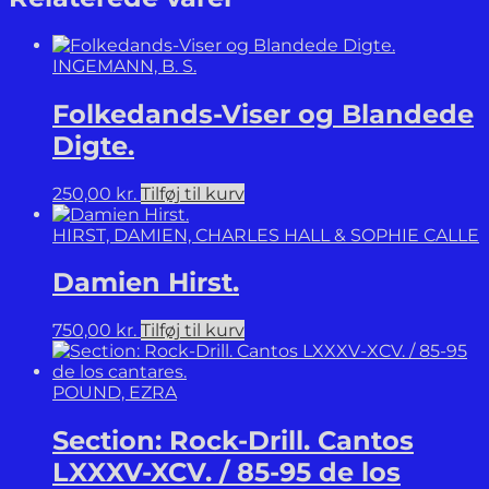
INGEMANN, B. S.
Folkedands-Viser og Blandede
Digte.
250,00
kr.
Tilføj til kurv
HIRST, DAMIEN, CHARLES HALL & SOPHIE CALLE
Damien Hirst.
750,00
kr.
Tilføj til kurv
POUND, EZRA
Section: Rock-Drill. Cantos
LXXXV-XCV. / 85-95 de los