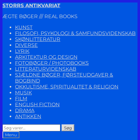
Spring
Spring
STORRS ANTIKVARIAT
til
til
ÆGTE BØGER /// REAL BOOKS
navigation
indhold
KUNST
FILOSOFI, PSYKOLOGI & SAMFUNDSVIDENSKAB
SKØNLITTERATUR
DIVERSE
LYRIK
ARKITEKTUR OG DESIGN
FOTOBØGER / PHOTOBOOKS
LITTERATURVIDENSKAB
SJÆLDNE BØGER, FØRSTEUDGAVER &
BOGBIND
OKKULTISME, SPIRITUALITET & RELIGION
MUSIK
FILM
ENGLISH FICTION
DRAMA
ANTIKKEN
Søg
Søg
efter:
Menu