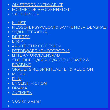
OM STORRS ANTIKVARIAT
KOMMENDE BEGIVENHEDER
SÆLG BØGER
KUNST
FILOSOFI, PSYKOLOGI & SAMFUNDSVIDENSKAB
SKØNLITTERATUR
DIVERSE
LYRIK
ARKITEKTUR OG DESIGN
FOTOBØGER / PHOTOBOOKS
LITTERATURVIDENSKAB
SJÆLDNE BØGER, FØRSTEUDGAVER &
BOGBIND
OKKULTISME, SPIRITUALITET & RELIGION
MUSIK
FILM
ENGLISH FICTION
DRAMA
ANTIKKEN
0,00
kr.
0 varer