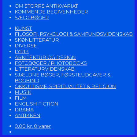
OM STORRS ANTIKVARIAT
KOMMENDE BEGIVENHEDER
SÆLG BØGER
KUNST
FILOSOFI, PSYKOLOGI & SAMFUNDSVIDENSKAB
SKØNLITTERATUR
DIVERSE
LYRIK
ARKITEKTUR OG DESIGN
FOTOBØGER / PHOTOBOOKS
LITTERATURVIDENSKAB
SJÆLDNE BØGER, FØRSTEUDGAVER &
BOGBIND
OKKULTISME, SPIRITUALITET & RELIGION
MUSIK
FILM
ENGLISH FICTION
DRAMA
ANTIKKEN
0,00
kr.
0 varer