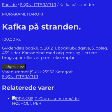
Forside
/
SKØNLITTERATUR
/
Kafka på stranden.
MURAKAMI, HARUKI
Kafka på stranden.
100,00
kr.
Gyldendals bogklub, 2012. 1. bogklubudgave, 5. oplag.
459 sider. Kartonbind med orig. omslag. Lettere
brugsspor, ellers et pænt eksemplar.
Kafka på
Tilføj til kurv
stranden.
Varenummer (SKU):
25956
Kategori:
antal
SKØNLITTERATUR
Relaterede varer
HØJHOLT, PER