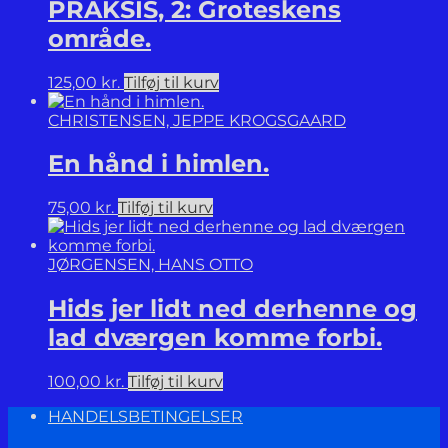
PRAKSIS, 2: Groteskens
område.
125,00
kr.
Tilføj til kurv
CHRISTENSEN, JEPPE KROGSGAARD
En hånd i himlen.
75,00
kr.
Tilføj til kurv
JØRGENSEN, HANS OTTO
Hids jer lidt ned derhenne og
lad dværgen komme forbi.
100,00
kr.
Tilføj til kurv
HANDELSBETINGELSER