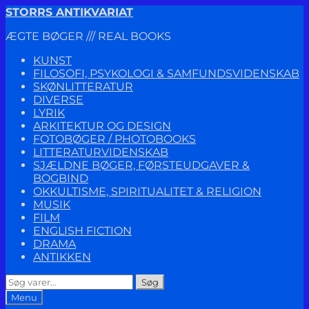
Spring
Spring
STORRS ANTIKVARIAT
til
til
ÆGTE BØGER /// REAL BOOKS
navigation
indhold
KUNST
FILOSOFI, PSYKOLOGI & SAMFUNDSVIDENSKAB
SKØNLITTERATUR
DIVERSE
LYRIK
ARKITEKTUR OG DESIGN
FOTOBØGER / PHOTOBOOKS
LITTERATURVIDENSKAB
SJÆLDNE BØGER, FØRSTEUDGAVER &
BOGBIND
OKKULTISME, SPIRITUALITET & RELIGION
MUSIK
FILM
ENGLISH FICTION
DRAMA
ANTIKKEN
Søg
Søg
efter:
Menu