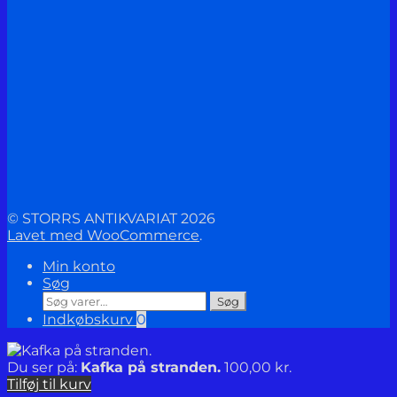
© STORRS ANTIKVARIAT 2026
Lavet med WooCommerce
.
Min konto
Søg
Søg
Søg
efter:
Indkøbskurv
0
Du ser på:
Kafka på stranden.
100,00
kr.
Tilføj til kurv