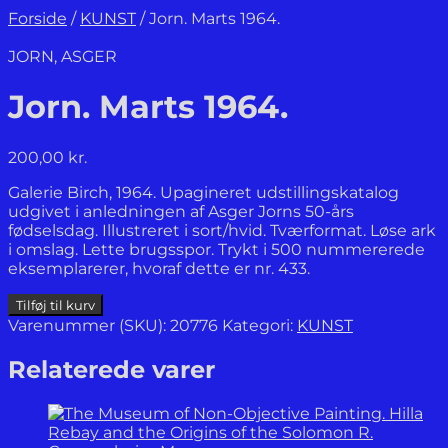
Forside
/
KUNST
/
Jorn. Marts 1964.
JORN, ASGER
Jorn. Marts 1964.
200,00
kr.
Galerie Birch, 1964. Upagineret udstillingskatalog
udgivet i anledningen af Asger Jorns 50-års
fødselsdag. Illustreret i sort/hvid. Tværformat. Løse ark
i omslag. Lette brugsspor. Trykt i 500 nummererede
eksemplarerer, hvoraf dette er nr. 433.
Jorn.
Tilføj til kurv
Marts
Varenummer (SKU):
20776
Kategori:
KUNST
1964.
antal
Relaterede varer