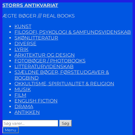
Spring
Spring
STORRS ANTIKVARIAT
til
til
ÆGTE BØGER /// REAL BOOKS
navigation
indhold
KUNST
FILOSOFI, PSYKOLOGI & SAMFUNDSVIDENSKAB
SKØNLITTERATUR
DIVERSE
LYRIK
ARKITEKTUR OG DESIGN
FOTOBØGER / PHOTOBOOKS
LITTERATURVIDENSKAB
SJÆLDNE BØGER, FØRSTEUDGAVER &
BOGBIND
OKKULTISME, SPIRITUALITET & RELIGION
MUSIK
FILM
ENGLISH FICTION
DRAMA
ANTIKKEN
Søg
Søg
efter:
Menu