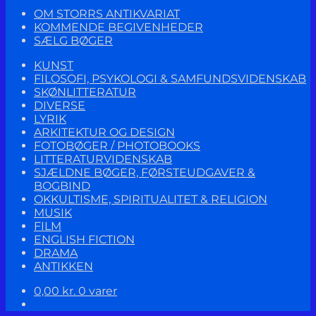
OM STORRS ANTIKVARIAT
KOMMENDE BEGIVENHEDER
SÆLG BØGER
KUNST
FILOSOFI, PSYKOLOGI & SAMFUNDSVIDENSKAB
SKØNLITTERATUR
DIVERSE
LYRIK
ARKITEKTUR OG DESIGN
FOTOBØGER / PHOTOBOOKS
LITTERATURVIDENSKAB
SJÆLDNE BØGER, FØRSTEUDGAVER &
BOGBIND
OKKULTISME, SPIRITUALITET & RELIGION
MUSIK
FILM
ENGLISH FICTION
DRAMA
ANTIKKEN
0,00
kr.
0 varer