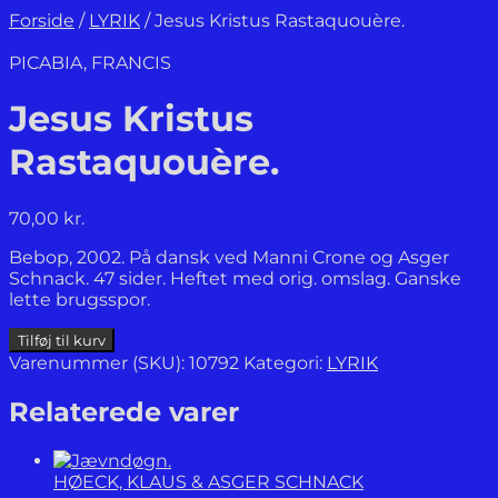
Forside
/
LYRIK
/
Jesus Kristus Rastaquouère.
PICABIA, FRANCIS
Jesus Kristus
Rastaquouère.
70,00
kr.
Bebop, 2002. På dansk ved Manni Crone og Asger
Schnack. 47 sider. Heftet med orig. omslag. Ganske
lette brugsspor.
Jesus
Tilføj til kurv
Kristus
Varenummer (SKU):
10792
Kategori:
LYRIK
Rastaquouère.
antal
Relaterede varer
HØECK, KLAUS & ASGER SCHNACK