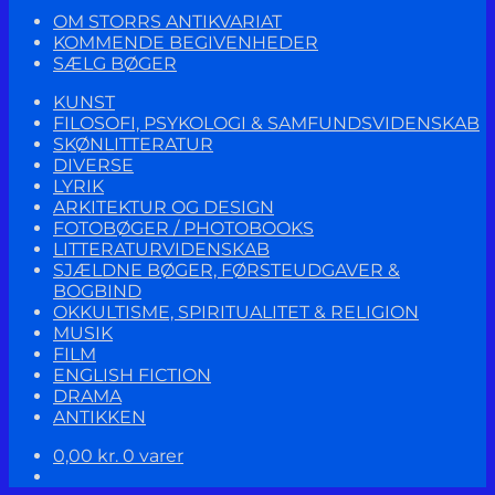
OM STORRS ANTIKVARIAT
KOMMENDE BEGIVENHEDER
SÆLG BØGER
KUNST
FILOSOFI, PSYKOLOGI & SAMFUNDSVIDENSKAB
SKØNLITTERATUR
DIVERSE
LYRIK
ARKITEKTUR OG DESIGN
FOTOBØGER / PHOTOBOOKS
LITTERATURVIDENSKAB
SJÆLDNE BØGER, FØRSTEUDGAVER &
BOGBIND
OKKULTISME, SPIRITUALITET & RELIGION
MUSIK
FILM
ENGLISH FICTION
DRAMA
ANTIKKEN
0,00
kr.
0 varer