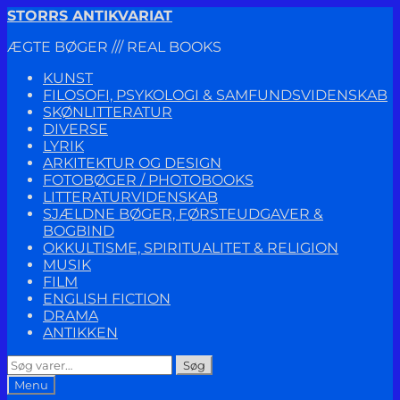
Spring
Spring
STORRS ANTIKVARIAT
til
til
ÆGTE BØGER /// REAL BOOKS
navigation
indhold
KUNST
FILOSOFI, PSYKOLOGI & SAMFUNDSVIDENSKAB
SKØNLITTERATUR
DIVERSE
LYRIK
ARKITEKTUR OG DESIGN
FOTOBØGER / PHOTOBOOKS
LITTERATURVIDENSKAB
SJÆLDNE BØGER, FØRSTEUDGAVER &
BOGBIND
OKKULTISME, SPIRITUALITET & RELIGION
MUSIK
FILM
ENGLISH FICTION
DRAMA
ANTIKKEN
Søg
Søg
efter:
Menu