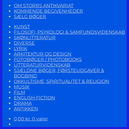
OM STORRS ANTIKVARIAT
KOMMENDE BEGIVENHEDER
SÆLG BØGER
KUNST
FILOSOFI, PSYKOLOGI & SAMFUNDSVIDENSKAB
SKØNLITTERATUR
DIVERSE
LYRIK
ARKITEKTUR OG DESIGN
FOTOBØGER / PHOTOBOOKS
LITTERATURVIDENSKAB
SJÆLDNE BØGER, FØRSTEUDGAVER &
BOGBIND
OKKULTISME, SPIRITUALITET & RELIGION
MUSIK
FILM
ENGLISH FICTION
DRAMA
ANTIKKEN
0,00
kr.
0 varer