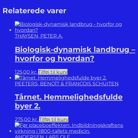
Mattæus-
Evangeliet.
Relaterede varer
Kap.
5-
7.
antal
THAYSEN, PETER A.
Biologisk-dynamisk landbrug –
hvorfor og hvordan?
125,00
kr.
Tilføj til kurv
PEETERS, BENOÎT & FRANÇOIS SCHUITEN
Tårnet. Hemmelighedsfulde
byer 2.
275,00
kr.
Tilføj til kurv
ANDERSEN, LARS OLE