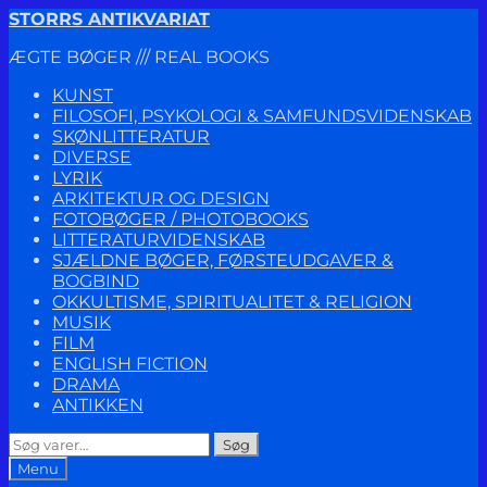
Spring
Spring
STORRS ANTIKVARIAT
til
til
ÆGTE BØGER /// REAL BOOKS
navigation
indhold
KUNST
FILOSOFI, PSYKOLOGI & SAMFUNDSVIDENSKAB
SKØNLITTERATUR
DIVERSE
LYRIK
ARKITEKTUR OG DESIGN
FOTOBØGER / PHOTOBOOKS
LITTERATURVIDENSKAB
SJÆLDNE BØGER, FØRSTEUDGAVER &
BOGBIND
OKKULTISME, SPIRITUALITET & RELIGION
MUSIK
FILM
ENGLISH FICTION
DRAMA
ANTIKKEN
Søg
Søg
efter:
Menu