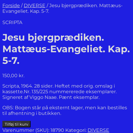
Forside
/
DIVERSE
/
Jesu bjergprædiken. Mattæus-
Evangeliet. Kap. 5-7.
SCRIPTA
Jesu bjergprædiken.
Mattæus-Evangeliet. Kap.
5-7.
150,00
kr.
Scripta, 1964. 28 sider. Heftet med orig. omslag i
kassette.Nr. 135/225 nummererede eksemplarer.
Signeret af Viggo Naae. Pænt eksemplar.
OBS: Bogen står på eksternt lager, men kan bestilles
til afhentning i butikken.
Jesu
Tilføj til kurv
bjergprædiken.
Varenummer (SKU):
18790
Kategori:
DIVERSE