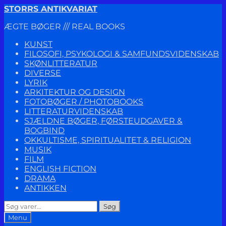
Spring
Spring
STORRS ANTIKVARIAT
til
til
ÆGTE BØGER /// REAL BOOKS
navigation
indhold
KUNST
FILOSOFI, PSYKOLOGI & SAMFUNDSVIDENSKAB
SKØNLITTERATUR
DIVERSE
LYRIK
ARKITEKTUR OG DESIGN
FOTOBØGER / PHOTOBOOKS
LITTERATURVIDENSKAB
SJÆLDNE BØGER, FØRSTEUDGAVER &
BOGBIND
OKKULTISME, SPIRITUALITET & RELIGION
MUSIK
FILM
ENGLISH FICTION
DRAMA
ANTIKKEN
Søg
Søg
efter:
Menu