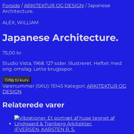
Forside
/
ARKITEKTUR OG DESIGN
/
Japanese
Architecture.
ALEX, WILLIAM
Japanese Architecture.
75,00
kr.
Studio Vista, 1968. 127 sider. Illustreret. Heftet med
orig. omslag. Lette brugsspor.
Japanese
Tilføj til kurv
Architecture.
Varenummer (SKU):
15145
Kategori:
ARKITEKTUR OG
antal
DESIGN
Relaterede varer
IFVERSEN, KARSTEN R. S.