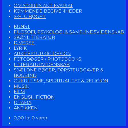
OM STORRS ANTIKVARIAT
KOMMENDE BEGIVENHEDER
SÆLG BØGER
KUNST
FILOSOFI, PSYKOLOGI & SAMFUNDSVIDENSKAB
SKØNLITTERATUR
DIVERSE
LYRIK
ARKITEKTUR OG DESIGN
FOTOBØGER / PHOTOBOOKS
LITTERATURVIDENSKAB
SJÆLDNE BØGER, FØRSTEUDGAVER &
BOGBIND
OKKULTISME, SPIRITUALITET & RELIGION
MUSIK
FILM
ENGLISH FICTION
DRAMA
ANTIKKEN
0,00
kr.
0 varer