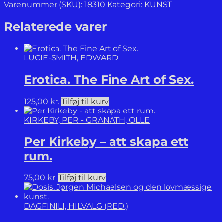
smukkeste
Varenummer (SKU):
18310
Kategori:
KUNST
Egn.
Dansk
Relaterede varer
guldalder
i
Albano,
LUCIE-SMITH, EDWARD
Frascati
og
Erotica. The Fine Art of Sex.
Nemi.
antal
125,00
kr.
Tilføj til kurv
KIRKEBY, PER - GRANATH, OLLE
Per Kirkeby – att skapa ett
rum.
75,00
kr.
Tilføj til kurv
DAGFINILI, HILVALG (RED.)