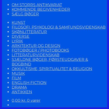
OM STORRS ANTIKVARIAT
KOMMENDE BEGIVENHEDER
SÆLG BØGER
KUNST
FILOSOFI, PSYKOLOGI & SAMFUNDSVIDENSKAB
SKØNLITTERATUR
DIVERSE
LYRIK
ARKITEKTUR OG DESIGN
FOTOBØGER / PHOTOBOOKS
LITTERATURVIDENSKAB
SJÆLDNE BØGER, FØRSTEUDGAVER &
BOGBIND
OKKULTISME, SPIRITUALITET & RELIGION
MUSIK
FILM
ENGLISH FICTION
DRAMA
ANTIKKEN
0,00
kr.
0 varer