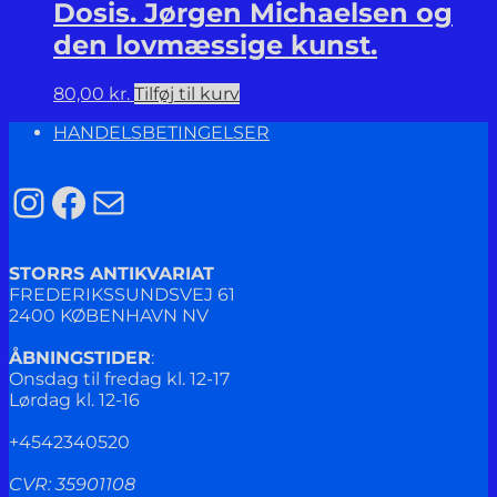
Dosis. Jørgen Michaelsen og
den lovmæssige kunst.
80,00
kr.
Tilføj til kurv
HANDELSBETINGELSER
Instagram
Facebook
Mail
STORRS ANTIKVARIAT
FREDERIKSSUNDSVEJ 61
2400 KØBENHAVN NV
ÅBNINGSTIDER
:
Onsdag til fredag kl. 12-17
Lørdag kl. 12-16
+4542340520
CVR: 35901108