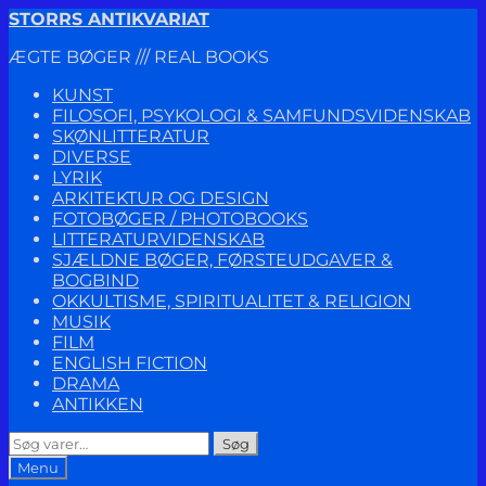
Spring
Spring
STORRS ANTIKVARIAT
til
til
ÆGTE BØGER /// REAL BOOKS
navigation
indhold
KUNST
FILOSOFI, PSYKOLOGI & SAMFUNDSVIDENSKAB
SKØNLITTERATUR
DIVERSE
LYRIK
ARKITEKTUR OG DESIGN
FOTOBØGER / PHOTOBOOKS
LITTERATURVIDENSKAB
SJÆLDNE BØGER, FØRSTEUDGAVER &
BOGBIND
OKKULTISME, SPIRITUALITET & RELIGION
MUSIK
FILM
ENGLISH FICTION
DRAMA
ANTIKKEN
Søg
Søg
efter:
Menu