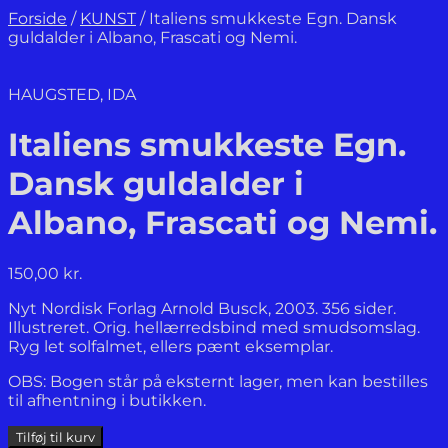
Forside
/
KUNST
/
Italiens smukkeste Egn. Dansk
guldalder i Albano, Frascati og Nemi.
HAUGSTED, IDA
Italiens smukkeste Egn.
Dansk guldalder i
Albano, Frascati og Nemi.
150,00
kr.
Nyt Nordisk Forlag Arnold Busck, 2003. 356 sider.
Illustreret. Orig. hellærredsbind med smudsomslag.
Ryg let solfalmet, ellers pænt eksemplar.
OBS: Bogen står på eksternt lager, men kan bestilles
til afhentning i butikken.
Italiens
Tilføj til kurv