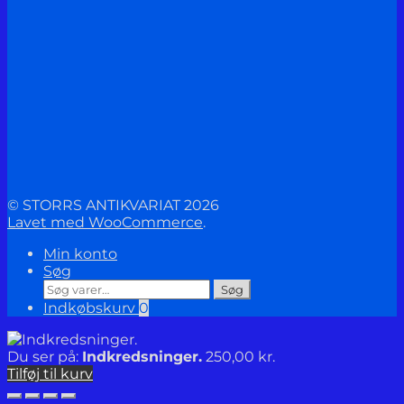
© STORRS ANTIKVARIAT 2026
Lavet med WooCommerce
.
Min konto
Søg
Søg
Søg
efter:
Indkøbskurv
0
Du ser på:
Indkredsninger.
250,00
kr.
Tilføj til kurv