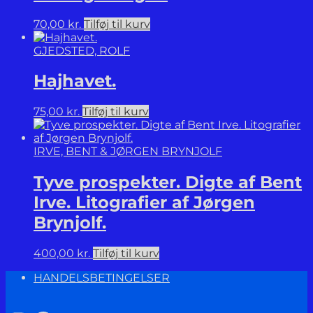
70,00
kr.
Tilføj til kurv
GJEDSTED, ROLF
Hajhavet.
75,00
kr.
Tilføj til kurv
IRVE, BENT & JØRGEN BRYNJOLF
Tyve prospekter. Digte af Bent
Irve. Litografier af Jørgen
Brynjolf.
400,00
kr.
Tilføj til kurv
HANDELSBETINGELSER