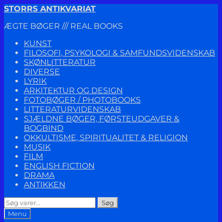
Spring
Spring
STORRS ANTIKVARIAT
til
til
ÆGTE BØGER /// REAL BOOKS
navigation
indhold
KUNST
FILOSOFI, PSYKOLOGI & SAMFUNDSVIDENSKAB
SKØNLITTERATUR
DIVERSE
LYRIK
ARKITEKTUR OG DESIGN
FOTOBØGER / PHOTOBOOKS
LITTERATURVIDENSKAB
SJÆLDNE BØGER, FØRSTEUDGAVER &
BOGBIND
OKKULTISME, SPIRITUALITET & RELIGION
MUSIK
FILM
ENGLISH FICTION
DRAMA
ANTIKKEN
Søg
Søg
efter:
Menu