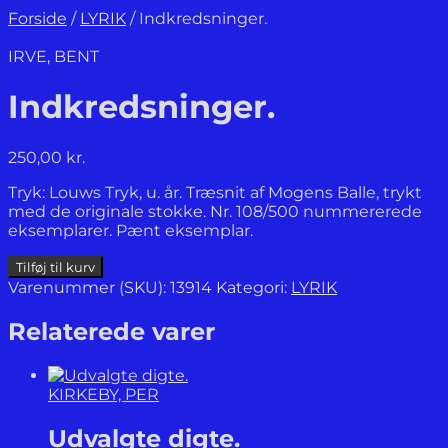
Forside
/
LYRIK
/
Indkredsninger.
IRVE, BENT
Indkredsninger.
250,00
kr.
Tryk: Louws Tryk, u. år. Træsnit af Mogens Balle, trykt
med de originale stokke. Nr. 108/500 nummererede
eksemplarer. Pænt eksemplar.
Indkredsninger.
Tilføj til kurv
antal
Varenummer (SKU):
13914
Kategori:
LYRIK
Relaterede varer
KIRKEBY, PER
Udvalgte digte.