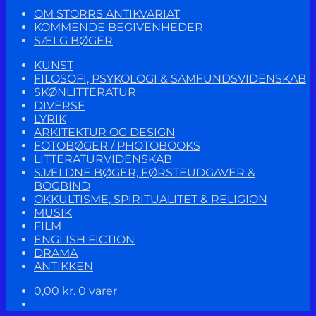
OM STORRS ANTIKVARIAT
KOMMENDE BEGIVENHEDER
SÆLG BØGER
KUNST
FILOSOFI, PSYKOLOGI & SAMFUNDSVIDENSKAB
SKØNLITTERATUR
DIVERSE
LYRIK
ARKITEKTUR OG DESIGN
FOTOBØGER / PHOTOBOOKS
LITTERATURVIDENSKAB
SJÆLDNE BØGER, FØRSTEUDGAVER &
BOGBIND
OKKULTISME, SPIRITUALITET & RELIGION
MUSIK
FILM
ENGLISH FICTION
DRAMA
ANTIKKEN
0,00
kr.
0 varer