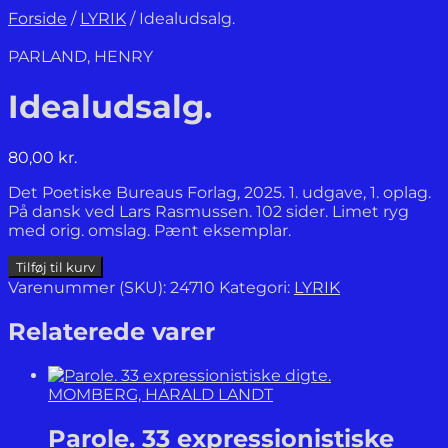
Forside
/
LYRIK
/
Idealudsalg.
PARLAND, HENRY
Idealudsalg.
80,00
kr.
Det Poetiske Bureaus Forlag, 2025. 1. udgave, 1. oplag.
På dansk ved Lars Rasmussen. 102 sider. Limet ryg
med orig. omslag. Pænt eksemplar.
Idealudsalg.
Tilføj til kurv
antal
Varenummer (SKU):
24710
Kategori:
LYRIK
Relaterede varer
MOMBERG, HARALD LANDT
Parole. 33 expressionistiske