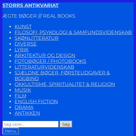
Spring
Spring
STORRS ANTIKVARIAT
til
til
ÆGTE BØGER /// REAL BOOKS
navigation
indhold
KUNST
FILOSOFI, PSYKOLOGI & SAMFUNDSVIDENSKAB
SKØNLITTERATUR
DIVERSE
LYRIK
ARKITEKTUR OG DESIGN
FOTOBØGER / PHOTOBOOKS
LITTERATURVIDENSKAB
SJÆLDNE BØGER, FØRSTEUDGAVER &
BOGBIND
OKKULTISME, SPIRITUALITET & RELIGION
MUSIK
FILM
ENGLISH FICTION
DRAMA
ANTIKKEN
Søg
Søg
efter:
Menu