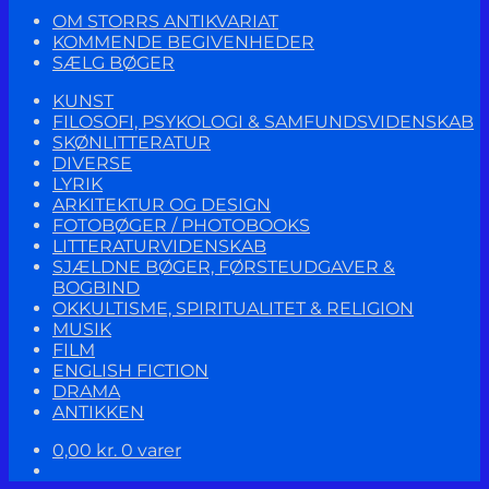
OM STORRS ANTIKVARIAT
KOMMENDE BEGIVENHEDER
SÆLG BØGER
KUNST
FILOSOFI, PSYKOLOGI & SAMFUNDSVIDENSKAB
SKØNLITTERATUR
DIVERSE
LYRIK
ARKITEKTUR OG DESIGN
FOTOBØGER / PHOTOBOOKS
LITTERATURVIDENSKAB
SJÆLDNE BØGER, FØRSTEUDGAVER &
BOGBIND
OKKULTISME, SPIRITUALITET & RELIGION
MUSIK
FILM
ENGLISH FICTION
DRAMA
ANTIKKEN
0,00
kr.
0 varer