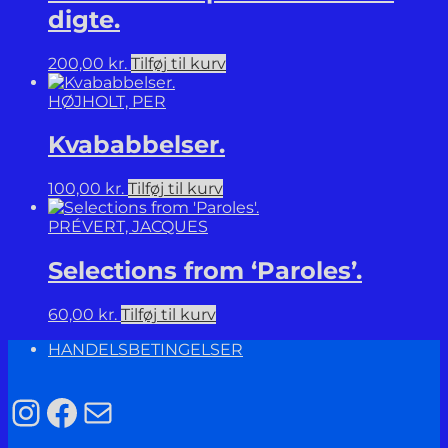
digte.
200,00
kr.
Tilføj til kurv
HØJHOLT, PER
Kvababbelser.
100,00
kr.
Tilføj til kurv
PRÉVERT, JACQUES
Selections from ‘Paroles’.
60,00
kr.
Tilføj til kurv
HANDELSBETINGELSER
Instagram
Facebook
Mail