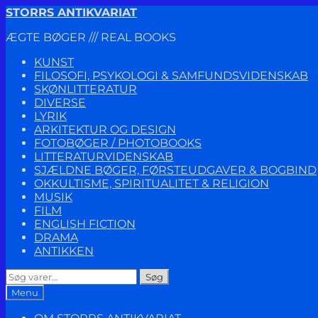
Spring
Spring
STORRS ANTIKVARIAT
til
til
ÆGTE BØGER /// REAL BOOKS
navigation
indhold
KUNST
FILOSOFI, PSYKOLOGI & SAMFUNDSVIDENSKAB
SKØNLITTERATUR
DIVERSE
LYRIK
ARKITEKTUR OG DESIGN
FOTOBØGER / PHOTOBOOKS
LITTERATURVIDENSKAB
SJÆLDNE BØGER, FØRSTEUDGAVER & BOGBIND
OKKULTISME, SPIRITUALITET & RELIGION
MUSIK
FILM
ENGLISH FICTION
DRAMA
ANTIKKEN
Søg
Søg
efter:
Menu