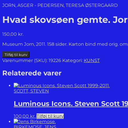
JORN, ASGER - PEDERSEN, TERESA ØSTERGAARD
Hvad skovsøen gemte. Jor
150,00
kr.
Museum Jorn, 2011. 158 sider. Karton bind med orig. omsl
Hvad
Tilføj til kurv
skovsøen
Varenummer (SKU):
19226
Kategori:
KUNST
gemte.
Jorns
Relaterede varer
modifikationer
&
Kirkebys
SCOTT, STEVEN
overmalinger.
antal
Luminous Icons. Steven Scott 19
100,00
kr.
Tilføj til kurv
BIRKEMOSE, JENS