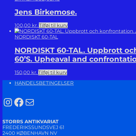
Jens Birkemose.
100,00
kr.
Tilføj til kurv
NORDISKT 60-TAL
NORDISKT 60-TAL. Uppbrott och
60’S. Upheaval and confrontati
150,00
kr.
Tilføj til kurv
HANDELSBETINGELSER
Instagram
Facebook
Mail
STORRS ANTIKVARIAT
FREDERIKSSUNDSVEJ 61
2400 KØBENHAVN NV