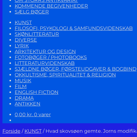
OM STORRS ANTIKVARIAT
KOMMENDE BEGIVENHEDER
SÆLG BØGER
KUNST
FILOSOFI, PSYKOLOGI & SAMFUNDSVIDENSKAB
SKØNLITTERATUR
DIVERSE
LYRIK
ARKITEKTUR OG DESIGN
FOTOBØGER / PHOTOBOOKS
LITTERATURVIDENSKAB
SJÆLDNE BØGER, FØRSTEUDGAVER & BOGBIND
OKKULTISME, SPIRITUALITET & RELIGION
MUSIK
FILM
ENGLISH FICTION
DRAMA
ANTIKKEN
0,00
kr.
0 varer
Forside
/
KUNST
/
Hvad skovsøen gemte. Jorns modifika