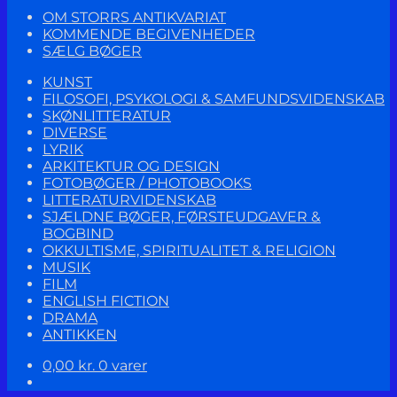
OM STORRS ANTIKVARIAT
KOMMENDE BEGIVENHEDER
SÆLG BØGER
KUNST
FILOSOFI, PSYKOLOGI & SAMFUNDSVIDENSKAB
SKØNLITTERATUR
DIVERSE
LYRIK
ARKITEKTUR OG DESIGN
FOTOBØGER / PHOTOBOOKS
LITTERATURVIDENSKAB
SJÆLDNE BØGER, FØRSTEUDGAVER &
BOGBIND
OKKULTISME, SPIRITUALITET & RELIGION
MUSIK
FILM
ENGLISH FICTION
DRAMA
ANTIKKEN
0,00
kr.
0 varer