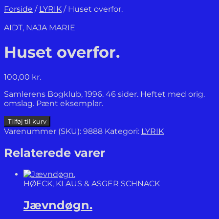
Forside
/
LYRIK
/
Huset overfor.
AIDT, NAJA MARIE
Huset overfor.
100,00
kr.
Samlerens Bogklub, 1996. 46 sider. Heftet med orig.
omslag. Pænt eksemplar.
Huset
Tilføj til kurv
overfor.
Varenummer (SKU):
9888
Kategori:
LYRIK
antal
Relaterede varer
HØECK, KLAUS & ASGER SCHNACK
Jævndøgn.