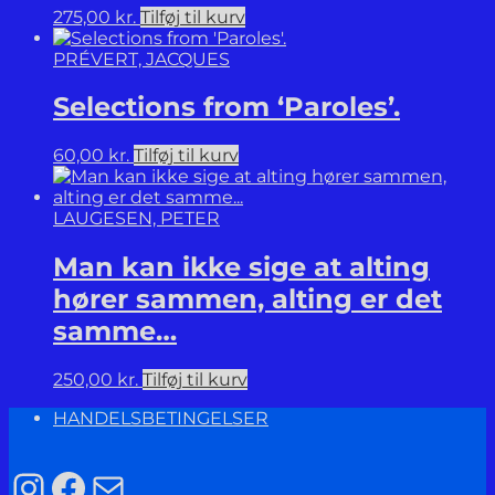
275,00
kr.
Tilføj til kurv
PRÉVERT, JACQUES
Selections from ‘Paroles’.
60,00
kr.
Tilføj til kurv
LAUGESEN, PETER
Man kan ikke sige at alting
hører sammen, alting er det
samme…
250,00
kr.
Tilføj til kurv
HANDELSBETINGELSER
Instagram
Facebook
Mail