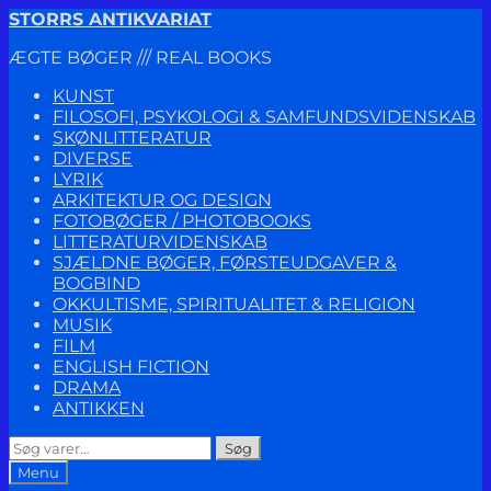
Spring
Spring
STORRS ANTIKVARIAT
til
til
ÆGTE BØGER /// REAL BOOKS
navigation
indhold
KUNST
FILOSOFI, PSYKOLOGI & SAMFUNDSVIDENSKAB
SKØNLITTERATUR
DIVERSE
LYRIK
ARKITEKTUR OG DESIGN
FOTOBØGER / PHOTOBOOKS
LITTERATURVIDENSKAB
SJÆLDNE BØGER, FØRSTEUDGAVER &
BOGBIND
OKKULTISME, SPIRITUALITET & RELIGION
MUSIK
FILM
ENGLISH FICTION
DRAMA
ANTIKKEN
Søg
Søg
efter:
Menu