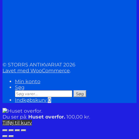
© STORRS ANTIKVARIAT 2026
Lavet med WooCommerce
.
Min konto
Søg
Søg
Søg
efter:
Indkøbskurv
0
Du ser på:
Huset overfor.
100,00
kr.
Tilføj til kurv