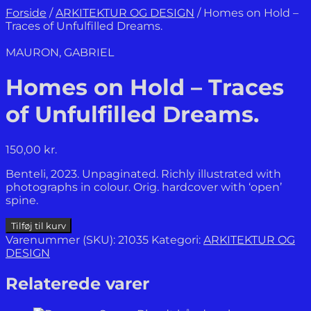
Forside
/
ARKITEKTUR OG DESIGN
/
Homes on Hold –
Traces of Unfulfilled Dreams.
MAURON, GABRIEL
Homes on Hold – Traces
of Unfulfilled Dreams.
150,00
kr.
Benteli, 2023. Unpaginated. Richly illustrated with
photographs in colour. Orig. hardcover with ‘open’
spine.
Homes
Tilføj til kurv
on
Varenummer (SKU):
21035
Kategori:
ARKITEKTUR OG
Hold
DESIGN
-
Traces
Relaterede varer
of
Unfulfilled