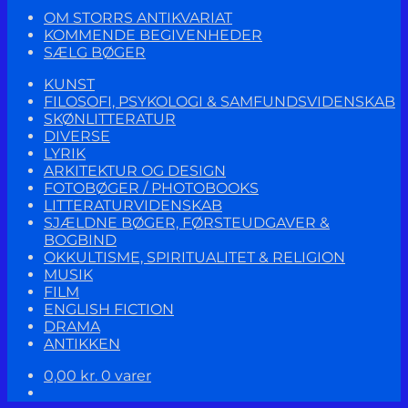
OM STORRS ANTIKVARIAT
KOMMENDE BEGIVENHEDER
SÆLG BØGER
KUNST
FILOSOFI, PSYKOLOGI & SAMFUNDSVIDENSKAB
SKØNLITTERATUR
DIVERSE
LYRIK
ARKITEKTUR OG DESIGN
FOTOBØGER / PHOTOBOOKS
LITTERATURVIDENSKAB
SJÆLDNE BØGER, FØRSTEUDGAVER &
BOGBIND
OKKULTISME, SPIRITUALITET & RELIGION
MUSIK
FILM
ENGLISH FICTION
DRAMA
ANTIKKEN
0,00
kr.
0 varer