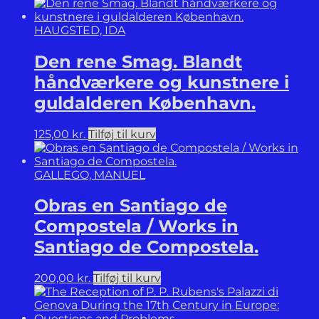
Dreams.
antal
HAUGSTED, IDA
Den rene Smag. Blandt
håndværkere og kunstnere i
guldalderen København.
125,00
kr.
Tilføj til kurv
GALLEGO, MANUEL
Obras en Santiago de
Compostela / Works in
Santiago de Compostela.
200,00
kr.
Tilføj til kurv