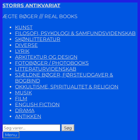
Spring
Spring
STORRS ANTIKVARIAT
til
til
ÆGTE BØGER /// REAL BOOKS
navigation
indhold
KUNST
FILOSOFI, PSYKOLOGI & SAMFUNDSVIDENSKAB
SKØNLITTERATUR
DIVERSE
LYRIK
ARKITEKTUR OG DESIGN
FOTOBØGER / PHOTOBOOKS
LITTERATURVIDENSKAB
SJÆLDNE BØGER, FØRSTEUDGAVER &
BOGBIND
OKKULTISME, SPIRITUALITET & RELIGION
MUSIK
FILM
ENGLISH FICTION
DRAMA
ANTIKKEN
Søg
Søg
efter:
Menu