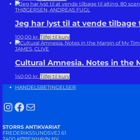
THØGERSEN, ANDREAS FUGL
Jeg har lyst til at vende tilbage 
100,00
kr.
Tilføj til kurv
JAMES, CLIVE
Cultural Amnesia. Notes in the 
140,00
kr.
Tilføj til kurv
HANDELSBETINGELSER
Instagram
Facebook
Mail
STORRS ANTIKVARIAT
FREDERIKSSUNDSVEJ 61
2400 KØBENHAVN NV