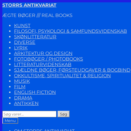
Spring
Spring
STORRS ANTIKVARIAT
til
til
ÆGTE BØGER /// REAL BOOKS
navigation
indhold
KUNST
FILOSOFI, PSYKOLOGI & SAMFUNDSVIDENSKAB
SKØNLITTERATUR
DIVERSE
LYRIK
ARKITEKTUR OG DESIGN
FOTOBØGER / PHOTOBOOKS
LITTERATURVIDENSKAB
SJÆLDNE BØGER, FØRSTEUDGAVER & BOGBIND
OKKULTISME, SPIRITUALITET & RELIGION
MUSIK
FILM
ENGLISH FICTION
DRAMA
ANTIKKEN
Søg
Søg
efter:
Menu