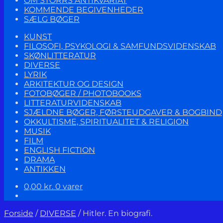
OM STORRS ANTIKVARIAT
KOMMENDE BEGIVENHEDER
SÆLG BØGER
KUNST
FILOSOFI, PSYKOLOGI & SAMFUNDSVIDENSKAB
SKØNLITTERATUR
DIVERSE
LYRIK
ARKITEKTUR OG DESIGN
FOTOBØGER / PHOTOBOOKS
LITTERATURVIDENSKAB
SJÆLDNE BØGER, FØRSTEUDGAVER & BOGBIND
OKKULTISME, SPIRITUALITET & RELIGION
MUSIK
FILM
ENGLISH FICTION
DRAMA
ANTIKKEN
0,00
kr.
0 varer
Forside
/
DIVERSE
/
Hitler. En biografi.