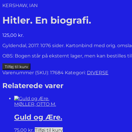
KERSHAW, IAN
Hitler. En biografi.
125,00
kr.
Gyldendal, 2017. 1076 sider. Kartonbind med orig. omsl
OBS: Bogen står på eksternt lager, men kan bestilles ti
Hitler.
Tilføj til kurv
En
Varenummer (SKU):
17684
Kategori:
DIVERSE
biografi.
antal
Relaterede varer
MØLLER, OTTO M.
Guld og Ære.
75,00
kr.
Tilføj til kurv