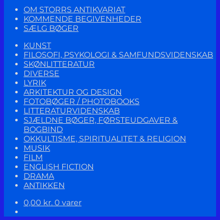
OM STORRS ANTIKVARIAT
KOMMENDE BEGIVENHEDER
SÆLG BØGER
KUNST
FILOSOFI, PSYKOLOGI & SAMFUNDSVIDENSKAB
SKØNLITTERATUR
DIVERSE
LYRIK
ARKITEKTUR OG DESIGN
FOTOBØGER / PHOTOBOOKS
LITTERATURVIDENSKAB
SJÆLDNE BØGER, FØRSTEUDGAVER &
BOGBIND
OKKULTISME, SPIRITUALITET & RELIGION
MUSIK
FILM
ENGLISH FICTION
DRAMA
ANTIKKEN
0,00
kr.
0 varer