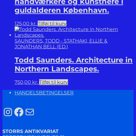
håndværkere og kunstnere i
guldalderen København.
125,00
kr.
Tilføj til kurv
SAUNDERS, TODD - STATHAKI, ELLIE &
JONATHAN BELL (ED.)
Todd Saunders. Architecture in
Northern Landscapes.
750,00
kr.
Tilføj til kurv
HANDELSBETINGELSER
Instagram
Facebook
Mail
STORRS ANTIKVARIAT