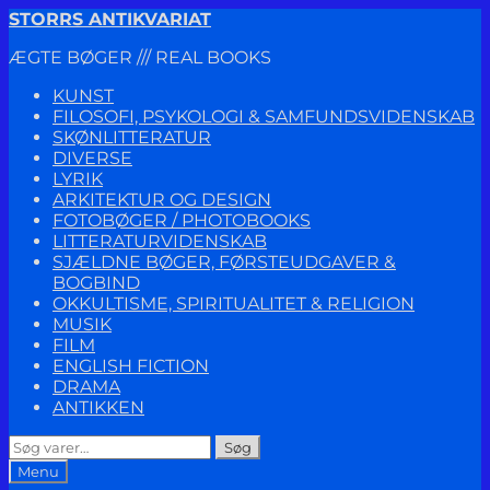
Spring
Spring
STORRS ANTIKVARIAT
til
til
ÆGTE BØGER /// REAL BOOKS
navigation
indhold
KUNST
FILOSOFI, PSYKOLOGI & SAMFUNDSVIDENSKAB
SKØNLITTERATUR
DIVERSE
LYRIK
ARKITEKTUR OG DESIGN
FOTOBØGER / PHOTOBOOKS
LITTERATURVIDENSKAB
SJÆLDNE BØGER, FØRSTEUDGAVER &
BOGBIND
OKKULTISME, SPIRITUALITET & RELIGION
MUSIK
FILM
ENGLISH FICTION
DRAMA
ANTIKKEN
Søg
Søg
efter:
Menu