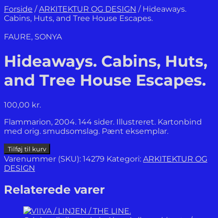
Forside
/
ARKITEKTUR OG DESIGN
/
Hideaways.
Cabins, Huts, and Tree House Escapes.
FAURE, SONYA
Hideaways. Cabins, Huts,
and Tree House Escapes.
100,00
kr.
Flammarion, 2004. 144 sider. Illustreret. Kartonbind
med orig. smudsomslag. Pænt eksemplar.
Hideaways.
Tilføj til kurv
Cabins,
Varenummer (SKU):
14279
Kategori:
ARKITEKTUR OG
Huts,
DESIGN
and
Tree
Relaterede varer
House
Escapes.
antal