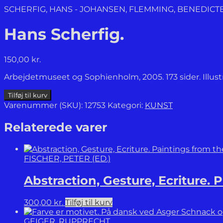
SCHERFIG, HANS - JOHANSEN, FLEMMING, BENEDICT
Hans Scherfig.
150,00
kr.
Arbejdetmuseet og Sophienholm, 2005. 173 sider. Illustrer
Hans
Tilføj til kurv
Scherfig.
Varenummer (SKU):
12753
Kategori:
KUNST
antal
Relaterede varer
FISCHER, PETER (ED.)
Abstraction, Gesture, Ecriture. 
300,00
kr.
Tilføj til kurv
GEIGER, RUPPRECHT