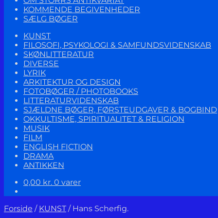
OM STORRS ANTIKVARIAT
KOMMENDE BEGIVENHEDER
SÆLG BØGER
KUNST
FILOSOFI, PSYKOLOGI & SAMFUNDSVIDENSKAB
SKØNLITTERATUR
DIVERSE
LYRIK
ARKITEKTUR OG DESIGN
FOTOBØGER / PHOTOBOOKS
LITTERATURVIDENSKAB
SJÆLDNE BØGER, FØRSTEUDGAVER & BOGBIND
OKKULTISME, SPIRITUALITET & RELIGION
MUSIK
FILM
ENGLISH FICTION
DRAMA
ANTIKKEN
0,00
kr.
0 varer
Forside
/
KUNST
/
Hans Scherfig.