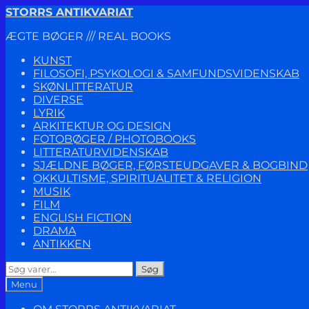
Spring
Spring
STORRS ANTIKVARIAT
til
til
ÆGTE BØGER /// REAL BOOKS
navigation
indhold
KUNST
FILOSOFI, PSYKOLOGI & SAMFUNDSVIDENSKAB
SKØNLITTERATUR
DIVERSE
LYRIK
ARKITEKTUR OG DESIGN
FOTOBØGER / PHOTOBOOKS
LITTERATURVIDENSKAB
SJÆLDNE BØGER, FØRSTEUDGAVER & BOGBIND
OKKULTISME, SPIRITUALITET & RELIGION
MUSIK
FILM
ENGLISH FICTION
DRAMA
ANTIKKEN
Søg
Søg
efter:
Menu