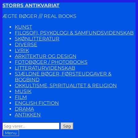
Spring
Spring
STORRS ANTIKVARIAT
til
til
ÆGTE BØGER /// REAL BOOKS
navigation
indhold
KUNST
FILOSOFI, PSYKOLOGI & SAMFUNDSVIDENSKAB
SKØNLITTERATUR
DIVERSE
LYRIK
ARKITEKTUR OG DESIGN
FOTOBØGER / PHOTOBOOKS
LITTERATURVIDENSKAB
SJÆLDNE BØGER, FØRSTEUDGAVER &
BOGBIND
OKKULTISME, SPIRITUALITET & RELIGION
MUSIK
FILM
ENGLISH FICTION
DRAMA
ANTIKKEN
Søg
Søg
efter:
Menu