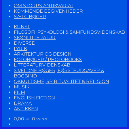
OM STORRS ANTIKVARIAT
KOMMENDE BEGIVENHEDER
SÆLG BØGER
KUNST
FILOSOFI, PSYKOLOGI & SAMFUNDSVIDENSKAB
SKØNLITTERATUR
DIVERSE
LYRIK
ARKITEKTUR OG DESIGN
FOTOBØGER / PHOTOBOOKS
LITTERATURVIDENSKAB
SJÆLDNE BØGER, FØRSTEUDGAVER &
BOGBIND
OKKULTISME, SPIRITUALITET & RELIGION
MUSIK
FILM
ENGLISH FICTION
DRAMA
ANTIKKEN
0,00
kr.
0 varer