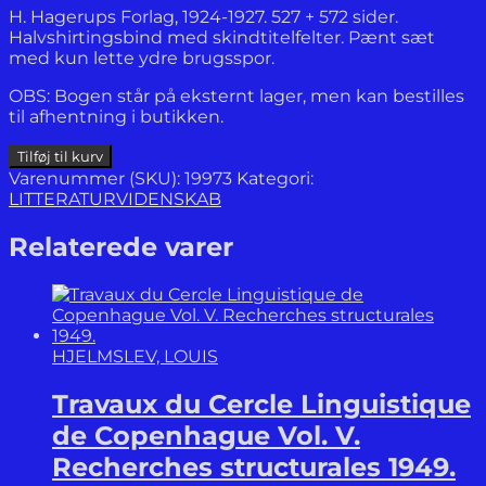
H. Hagerups Forlag, 1924-1927. 527 + 572 sider.
Halvshirtingsbind med skindtitelfelter. Pænt sæt
med kun lette ydre brugsspor.
OBS: Bogen står på eksternt lager, men kan bestilles
til afhentning i butikken.
Haandbog
Tilføj til kurv
i
Varenummer (SKU):
19973
Kategori:
Bibliotekskundskab.
LITTERATURVIDENSKAB
Under
medvirkning
Relaterede varer
af
en
række
Fagmænd.
Tredie
HJELMSLEV, LOUIS
forøgede
udgave.
Travaux du Cercle Linguistique
Bind
1-
de Copenhague Vol. V.
2.
Recherches structurales 1949.
antal