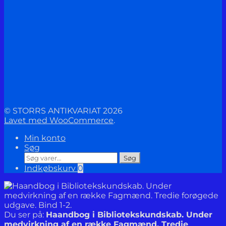
© STORRS ANTIKVARIAT 2026
Lavet med WooCommerce
.
Min konto
Søg
Søg
Søg
efter:
Indkøbskurv
0
Du ser på:
Haandbog i Bibliotekskundskab. Under
medvirkning af en række Fagmænd. Tredie