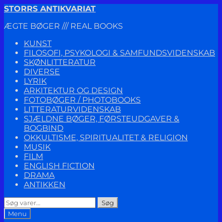
Spring
Spring
STORRS ANTIKVARIAT
til
til
ÆGTE BØGER /// REAL BOOKS
navigation
indhold
KUNST
FILOSOFI, PSYKOLOGI & SAMFUNDSVIDENSKAB
SKØNLITTERATUR
DIVERSE
LYRIK
ARKITEKTUR OG DESIGN
FOTOBØGER / PHOTOBOOKS
LITTERATURVIDENSKAB
SJÆLDNE BØGER, FØRSTEUDGAVER &
BOGBIND
OKKULTISME, SPIRITUALITET & RELIGION
MUSIK
FILM
ENGLISH FICTION
DRAMA
ANTIKKEN
Søg
Søg
efter:
Menu