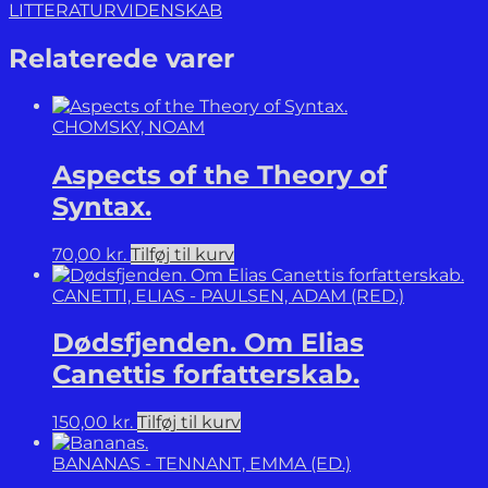
Bibliotekskundskab.
LITTERATURVIDENSKAB
Anden
forøgede
Relaterede varer
Udgave.
antal
CHOMSKY, NOAM
Aspects of the Theory of
Syntax.
70,00
kr.
Tilføj til kurv
CANETTI, ELIAS - PAULSEN, ADAM (RED.)
Dødsfjenden. Om Elias
Canettis forfatterskab.
150,00
kr.
Tilføj til kurv
BANANAS - TENNANT, EMMA (ED.)