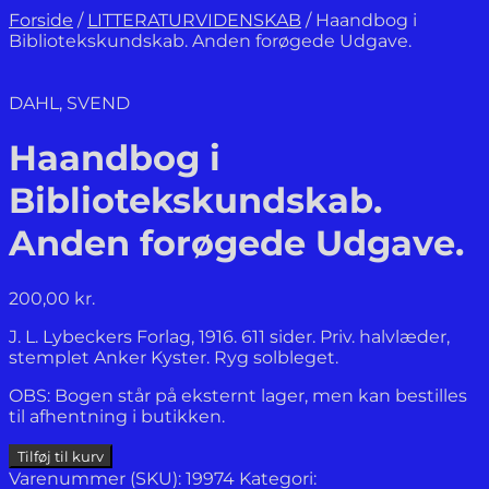
Forside
/
LITTERATURVIDENSKAB
/
Haandbog i
Bibliotekskundskab. Anden forøgede Udgave.
DAHL, SVEND
Haandbog i
Bibliotekskundskab.
Anden forøgede Udgave.
200,00
kr.
J. L. Lybeckers Forlag, 1916. 611 sider. Priv. halvlæder,
stemplet Anker Kyster. Ryg solbleget.
OBS: Bogen står på eksternt lager, men kan bestilles
til afhentning i butikken.
Haandbog
Tilføj til kurv
i
Varenummer (SKU):
19974
Kategori: