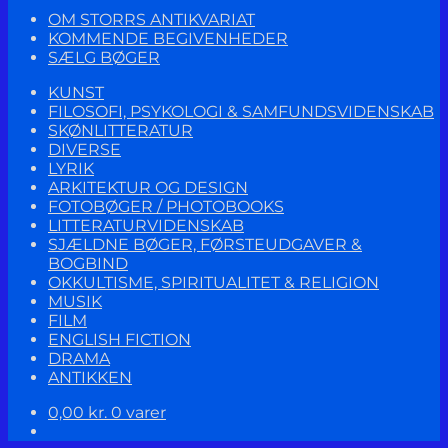
OM STORRS ANTIKVARIAT
KOMMENDE BEGIVENHEDER
SÆLG BØGER
KUNST
FILOSOFI, PSYKOLOGI & SAMFUNDSVIDENSKAB
SKØNLITTERATUR
DIVERSE
LYRIK
ARKITEKTUR OG DESIGN
FOTOBØGER / PHOTOBOOKS
LITTERATURVIDENSKAB
SJÆLDNE BØGER, FØRSTEUDGAVER &
BOGBIND
OKKULTISME, SPIRITUALITET & RELIGION
MUSIK
FILM
ENGLISH FICTION
DRAMA
ANTIKKEN
0,00
kr.
0 varer