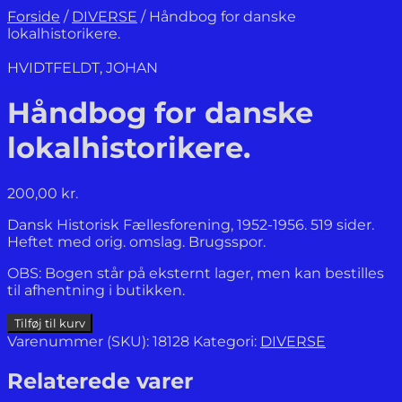
Forside
/
DIVERSE
/
Håndbog for danske
lokalhistorikere.
HVIDTFELDT, JOHAN
Håndbog for danske
lokalhistorikere.
200,00
kr.
Dansk Historisk Fællesforening, 1952-1956. 519 sider.
Heftet med orig. omslag. Brugsspor.
OBS: Bogen står på eksternt lager, men kan bestilles
til afhentning i butikken.
Håndbog
Tilføj til kurv
for
Varenummer (SKU):
18128
Kategori:
DIVERSE
danske
lokalhistorikere.
Relaterede varer
antal