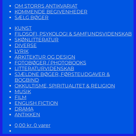
OM STORRS ANTIKVARIAT
KOMMENDE BEGIVENHEDER
SÆLG BØGER
KUNST
FILOSOFI, PSYKOLOGI & SAMFUNDSVIDENSKAB
SKØNLITTERATUR
DIVERSE
LYRIK
ARKITEKTUR OG DESIGN
FOTOBØGER / PHOTOBOOKS
LITTERATURVIDENSKAB
SJÆLDNE BØGER, FØRSTEUDGAVER &
BOGBIND
OKKULTISME, SPIRITUALITET & RELIGION
MUSIK
FILM
ENGLISH FICTION
DRAMA
ANTIKKEN
0,00
kr.
0 varer