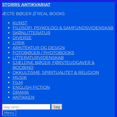
Spring
Spring
STORRS ANTIKVARIAT
til
til
ÆGTE BØGER /// REAL BOOKS
navigation
indhold
KUNST
FILOSOFI, PSYKOLOGI & SAMFUNDSVIDENSKAB
SKØNLITTERATUR
DIVERSE
LYRIK
ARKITEKTUR OG DESIGN
FOTOBØGER / PHOTOBOOKS
LITTERATURVIDENSKAB
SJÆLDNE BØGER, FØRSTEUDGAVER &
BOGBIND
OKKULTISME, SPIRITUALITET & RELIGION
MUSIK
FILM
ENGLISH FICTION
DRAMA
ANTIKKEN
Søg
Søg
efter:
Menu