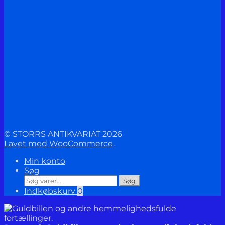
© STORRS ANTIKVARIAT 2026
Lavet med WooCommerce
.
Min konto
Søg
Søg
Søg
efter:
Indkøbskurv
0