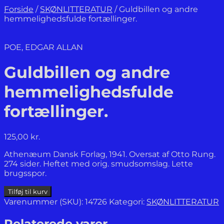
Forside
/
SKØNLITTERATUR
/
Guldbillen og andre
hemmelighedsfulde fortællinger.
POE, EDGAR ALLAN
Guldbillen og andre
hemmelighedsfulde
fortællinger.
125,00
kr.
Athenæum Dansk Forlag, 1941. Oversat af Otto Rung.
274 sider. Heftet med orig. smudsomslag. Lette
brugsspor.
Guldbillen
Tilføj til kurv
og
Varenummer (SKU):
14726
Kategori:
SKØNLITTERATUR
andre
hemmelighedsfulde
Relaterede varer