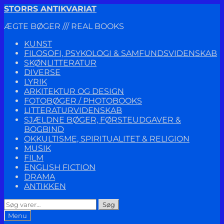
Spring
Spring
STORRS ANTIKVARIAT
til
til
ÆGTE BØGER /// REAL BOOKS
navigation
indhold
KUNST
FILOSOFI, PSYKOLOGI & SAMFUNDSVIDENSKAB
SKØNLITTERATUR
DIVERSE
LYRIK
ARKITEKTUR OG DESIGN
FOTOBØGER / PHOTOBOOKS
LITTERATURVIDENSKAB
SJÆLDNE BØGER, FØRSTEUDGAVER &
BOGBIND
OKKULTISME, SPIRITUALITET & RELIGION
MUSIK
FILM
ENGLISH FICTION
DRAMA
ANTIKKEN
Søg
Søg
efter:
Menu