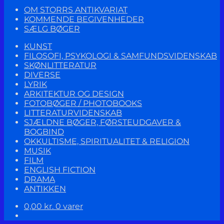
OM STORRS ANTIKVARIAT
KOMMENDE BEGIVENHEDER
SÆLG BØGER
KUNST
FILOSOFI, PSYKOLOGI & SAMFUNDSVIDENSKAB
SKØNLITTERATUR
DIVERSE
LYRIK
ARKITEKTUR OG DESIGN
FOTOBØGER / PHOTOBOOKS
LITTERATURVIDENSKAB
SJÆLDNE BØGER, FØRSTEUDGAVER &
BOGBIND
OKKULTISME, SPIRITUALITET & RELIGION
MUSIK
FILM
ENGLISH FICTION
DRAMA
ANTIKKEN
0,00
kr.
0 varer