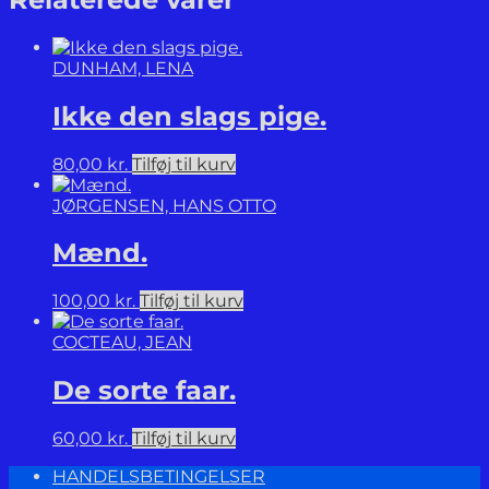
fortællinger.
antal
DUNHAM, LENA
Ikke den slags pige.
80,00
kr.
Tilføj til kurv
JØRGENSEN, HANS OTTO
Mænd.
100,00
kr.
Tilføj til kurv
COCTEAU, JEAN
De sorte faar.
60,00
kr.
Tilføj til kurv
HANDELSBETINGELSER