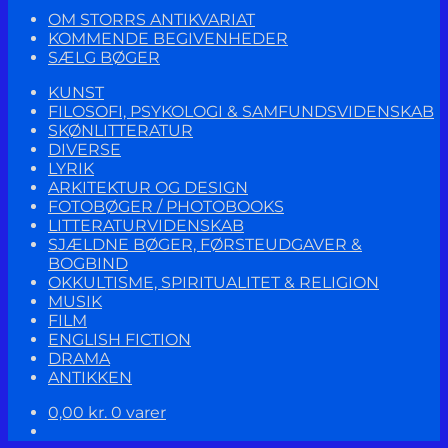
OM STORRS ANTIKVARIAT
KOMMENDE BEGIVENHEDER
SÆLG BØGER
KUNST
FILOSOFI, PSYKOLOGI & SAMFUNDSVIDENSKAB
SKØNLITTERATUR
DIVERSE
LYRIK
ARKITEKTUR OG DESIGN
FOTOBØGER / PHOTOBOOKS
LITTERATURVIDENSKAB
SJÆLDNE BØGER, FØRSTEUDGAVER &
BOGBIND
OKKULTISME, SPIRITUALITET & RELIGION
MUSIK
FILM
ENGLISH FICTION
DRAMA
ANTIKKEN
0,00
kr.
0 varer