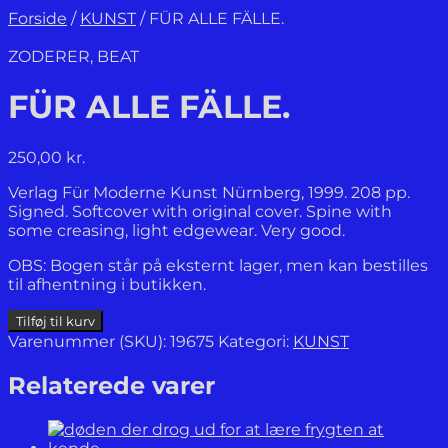
Forside
/
KUNST
/
FÜR ALLE FÄLLE.
ZODERER, BEAT
FÜR ALLE FÄLLE.
250,00
kr.
Verlag Für Moderne Kunst Nürnberg, 1999. 208 pp.
Signed. Softcover with original cover. Spine with
some creasing, light edgewear. Very good.
OBS: Bogen står på eksternt lager, men kan bestilles
til afhentning i butikken.
FÜR
Tilføj til kurv
ALLE
Varenummer (SKU):
19675
Kategori:
KUNST
FÄLLE.
antal
Relaterede varer