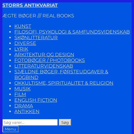
Spring
Spring
STORRS ANTIKVARIAT
til
til
ÆGTE BØGER /// REAL BOOKS
navigation
indhold
KUNST
FILOSOFI, PSYKOLOGI & SAMFUNDSVIDENSKAB
SKØNLITTERATUR
DIVERSE
LYRIK
ARKITEKTUR OG DESIGN
FOTOBØGER / PHOTOBOOKS
LITTERATURVIDENSKAB
SJÆLDNE BØGER, FØRSTEUDGAVER &
BOGBIND
OKKULTISME, SPIRITUALITET & RELIGION
MUSIK
FILM
ENGLISH FICTION
DRAMA
ANTIKKEN
Søg
Søg
efter:
Menu