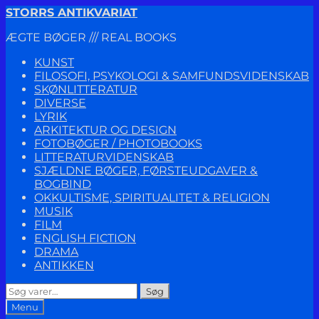
Spring
Spring
STORRS ANTIKVARIAT
til
til
ÆGTE BØGER /// REAL BOOKS
navigation
indhold
KUNST
FILOSOFI, PSYKOLOGI & SAMFUNDSVIDENSKAB
SKØNLITTERATUR
DIVERSE
LYRIK
ARKITEKTUR OG DESIGN
FOTOBØGER / PHOTOBOOKS
LITTERATURVIDENSKAB
SJÆLDNE BØGER, FØRSTEUDGAVER &
BOGBIND
OKKULTISME, SPIRITUALITET & RELIGION
MUSIK
FILM
ENGLISH FICTION
DRAMA
ANTIKKEN
Søg
Søg
efter:
Menu