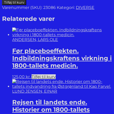
Frygtens
Tilføj til kurv
logik.
Varenummer (SKU):
23086
Kategori:
DIVERSE
Den
Kolde
Relaterede varer
Krig
-
en
ny
ANDERSEN, LARS OLE
global
historie.
Før placeboeffekten.
Optakt
og
Indbildningskraftens virkning i
tidlige
1800-tallets medicin.
år
1917-
1961.
125,00
kr.
Tilføj til kurv
antal
LUND JENSEN, EINAR
Rejsen til landets ende.
Historier om 1800-tallets