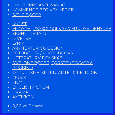
OM STORRS ANTIKVARIAT
KOMMENDE BEGIVENHEDER
SÆLG BØGER
KUNST
FILOSOFI, PSYKOLOGI & SAMFUNDSVIDENSKAB
SKØNLITTERATUR
DIVERSE
LYRIK
ARKITEKTUR OG DESIGN
FOTOBØGER / PHOTOBOOKS
LITTERATURVIDENSKAB
SJÆLDNE BØGER, FØRSTEUDGAVER &
BOGBIND
OKKULTISME, SPIRITUALITET & RELIGION
MUSIK
FILM
ENGLISH FICTION
DRAMA
ANTIKKEN
0,00
kr.
0 varer