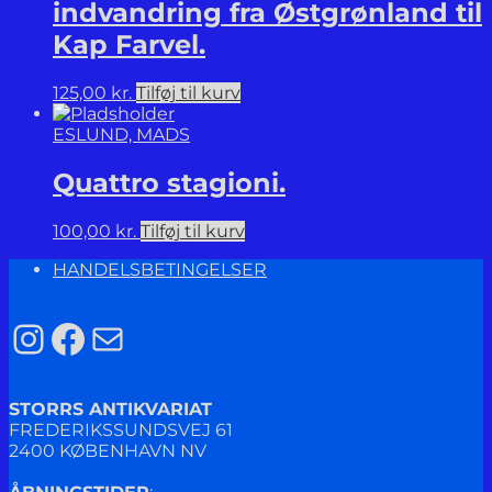
indvandring fra Østgrønland til
Kap Farvel.
125,00
kr.
Tilføj til kurv
ESLUND, MADS
Quattro stagioni.
100,00
kr.
Tilføj til kurv
HANDELSBETINGELSER
Instagram
Facebook
Mail
STORRS ANTIKVARIAT
FREDERIKSSUNDSVEJ 61
2400 KØBENHAVN NV