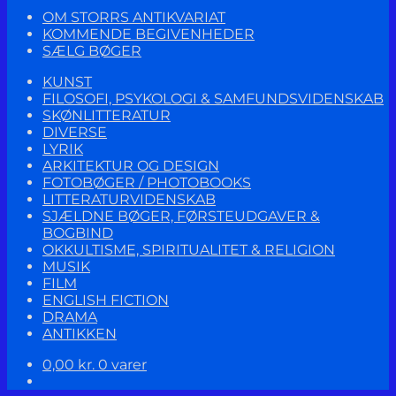
OM STORRS ANTIKVARIAT
KOMMENDE BEGIVENHEDER
SÆLG BØGER
KUNST
FILOSOFI, PSYKOLOGI & SAMFUNDSVIDENSKAB
SKØNLITTERATUR
DIVERSE
LYRIK
ARKITEKTUR OG DESIGN
FOTOBØGER / PHOTOBOOKS
LITTERATURVIDENSKAB
SJÆLDNE BØGER, FØRSTEUDGAVER &
BOGBIND
OKKULTISME, SPIRITUALITET & RELIGION
MUSIK
FILM
ENGLISH FICTION
DRAMA
ANTIKKEN
0,00
kr.
0 varer