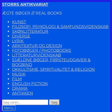
Spring
Spring
STORRS ANTIKVARIAT
til
til
ÆGTE BØGER /// REAL BOOKS
navigation
indhold
KUNST
FILOSOFI, PSYKOLOGI & SAMFUNDSVIDENSKAB
SKØNLITTERATUR
DIVERSE
LYRIK
ARKITEKTUR OG DESIGN
FOTOBØGER / PHOTOBOOKS
LITTERATURVIDENSKAB
SJÆLDNE BØGER, FØRSTEUDGAVER &
BOGBIND
OKKULTISME, SPIRITUALITET & RELIGION
MUSIK
FILM
ENGLISH FICTION
DRAMA
ANTIKKEN
Søg
Søg
efter:
Menu