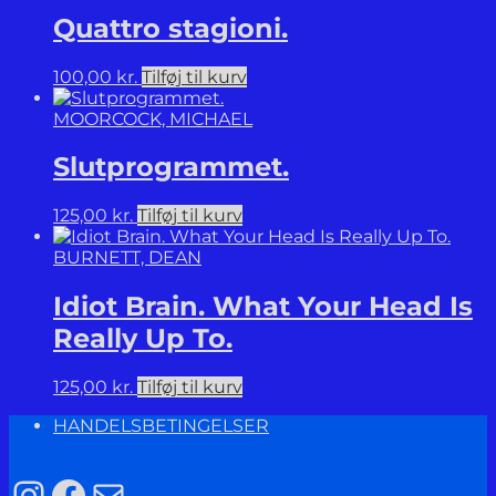
Quattro stagioni.
100,00
kr.
Tilføj til kurv
MOORCOCK, MICHAEL
Slutprogrammet.
125,00
kr.
Tilføj til kurv
BURNETT, DEAN
Idiot Brain. What Your Head Is
Really Up To.
125,00
kr.
Tilføj til kurv
HANDELSBETINGELSER
Instagram
Facebook
Mail