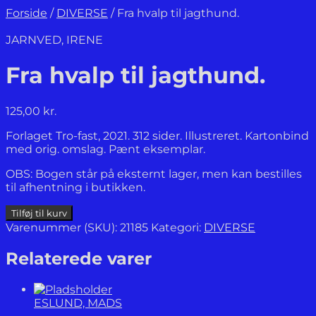
Forside
/
DIVERSE
/
Fra hvalp til jagthund.
JARNVED, IRENE
Fra hvalp til jagthund.
125,00
kr.
Forlaget Tro-fast, 2021. 312 sider. Illustreret. Kartonbind
med orig. omslag. Pænt eksemplar.
OBS: Bogen står på eksternt lager, men kan bestilles
til afhentning i butikken.
Fra
Tilføj til kurv
hvalp
Varenummer (SKU):
21185
Kategori:
DIVERSE
til
jagthund.
Relaterede varer
antal
ESLUND, MADS