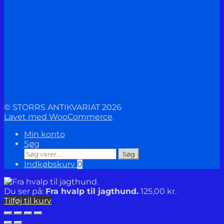
© STORRS ANTIKVARIAT 2026
Lavet med WooCommerce
.
Min konto
Søg
Søg
Søg
efter:
Indkøbskurv
0
Du ser på:
Fra hvalp til jagthund.
125,00
kr.
Tilføj til kurv