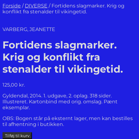
Forside
/
DIVERSE
/
Fortidens slagmarker. Krig og
konflikt fra stenalder til vikingetid.
VARBERG, JEANETTE
Fortidens slagmarker.
Krig og konflikt fra
stenalder til vikingetid.
125,00
kr.
Gyldendal, 2014. 1. udgave, 2. oplag. 318 sider.
Illustreret. Kartonbind med orig. omslag. Pænt
eksemplar.
OBS: Bogen står på eksternt lager, men kan bestilles
til afhentning i butikken.
Fortidens
Tilføj til kurv