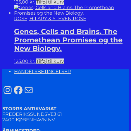
125,00
kr.
Tilføj til kurv
ROSE, HILARY & STEVEN ROSE
Genes, Cells and Brains. The
Promethean Promises og the
New Biology.
125,00
kr.
Tilføj til kurv
HANDELSBETINGELSER
Instagram
Facebook
Mail
STORRS ANTIKVARIAT
FREDERIKSSUNDSVEJ 61
2400 KØBENHAVN NV
ÅBNINGSTIDER
: