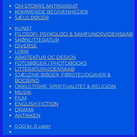
OM STORRS ANTIKVARIAT
KOMMENDE BEGIVENHEDER
SÆLG BØGER
KUNST
FILOSOFI, PSYKOLOGI & SAMFUNDSVIDENSKAB
SKØNLITTERATUR
DIVERSE
LYRIK
ARKITEKTUR OG DESIGN
FOTOBØGER / PHOTOBOOKS
LITTERATURVIDENSKAB
SJÆLDNE BØGER, FØRSTEUDGAVER &
BOGBIND
OKKULTISME, SPIRITUALITET & RELIGION
MUSIK
FILM
ENGLISH FICTION
DRAMA
ANTIKKEN
0,00
kr.
0 varer