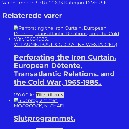
slagmarker.
Varenummer (SKU):
20693
Kategori:
DIVERSE
Krig
og
Relaterede varer
konflikt
fra
stenalder
til
vikingetid.
VILLAUME, POUL & ODD ARNE WESTAD (ED)
antal
Perforating the Iron Curtain.
European Détente,
Transatlantic Relations, and
the Cold War, 1965-1985..
150,00
kr.
Tilføj til kurv
MOORCOCK, MICHAEL
Slutprogrammet.