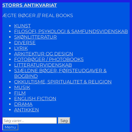
Spring
Spring
STORRS ANTIKVARIAT
til
til
ÆGTE BØGER /// REAL BOOKS
navigation
indhold
KUNST
FILOSOFI, PSYKOLOGI & SAMFUNDSVIDENSKAB
SKØNLITTERATUR
DIVERSE
LYRIK
ARKITEKTUR OG DESIGN
FOTOBØGER / PHOTOBOOKS
LITTERATURVIDENSKAB
SJÆLDNE BØGER, FØRSTEUDGAVER &
BOGBIND
OKKULTISME, SPIRITUALITET & RELIGION
MUSIK
FILM
ENGLISH FICTION
DRAMA
ANTIKKEN
Søg
Søg
efter:
Menu