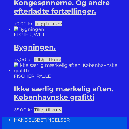
Kongesønnerne. Og andre
efterladte fortællinger.
70,00
kr.
Tilføj til kurv
EISNER, WILL
Bygningen.
75,00
kr.
Tilføj til kurv
FISCHER, PALLE
Ikke særlig mærkelig aften.
Københavnske grafitti
65,00
kr.
Tilføj til kurv
HANDELSBETINGELSER