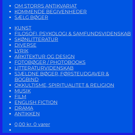
OM STORRS ANTIKVARIAT
KOMMENDE BEGIVENHEDER
SÆLG BØGER
KUNST
FILOSOFI, PSYKOLOGI & SAMFUNDSVIDENSKAB
SKØNLITTERATUR
DIVERSE
LYRIK
ARKITEKTUR OG DESIGN
FOTOBØGER / PHOTOBOOKS
LITTERATURVIDENSKAB
SJÆLDNE BØGER, FØRSTEUDGAVER &
BOGBIND
OKKULTISME, SPIRITUALITET & RELIGION
MUSIK
FILM
ENGLISH FICTION
DRAMA
ANTIKKEN
0,00
kr.
0 varer