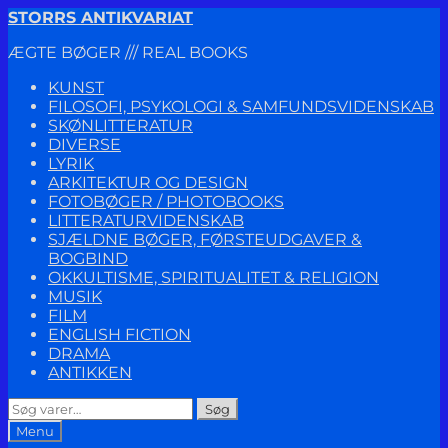
Spring
Spring
STORRS ANTIKVARIAT
til
til
ÆGTE BØGER /// REAL BOOKS
navigation
indhold
KUNST
FILOSOFI, PSYKOLOGI & SAMFUNDSVIDENSKAB
SKØNLITTERATUR
DIVERSE
LYRIK
ARKITEKTUR OG DESIGN
FOTOBØGER / PHOTOBOOKS
LITTERATURVIDENSKAB
SJÆLDNE BØGER, FØRSTEUDGAVER &
BOGBIND
OKKULTISME, SPIRITUALITET & RELIGION
MUSIK
FILM
ENGLISH FICTION
DRAMA
ANTIKKEN
Søg
Søg
efter:
Menu