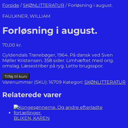
Forside
/
SKØNLITTERATUR
/
Forløsning i august.
FAULKNER, WILLIAM
Forløsning i august.
70,00
kr.
Gyldendals Tranebøger, 1964. På dansk ved Sven
Møller Kristensen. 358 sider. Limhæftet med orig.
omslag. Læsestriber på ryg. Lette brugsspor.
Forløsning
Tilføj til kurv
i
Varenummer (SKU):
16709
Kategori:
SKØNLITTERATUR
august.
antal
Relaterede varer
BLIXEN, KAREN