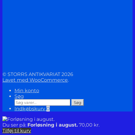
© STORRS ANTIKVARIAT 2026
Lavet med WooCommerce
.
Min konto
Søg
Søg
Søg
efter:
Indkøbskurv
0
Du ser på:
Forløsning i august.
70,00
kr.
Tilføj til kurv