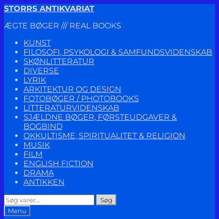
Spring
Spring
STORRS ANTIKVARIAT
til
til
ÆGTE BØGER /// REAL BOOKS
navigation
indhold
KUNST
FILOSOFI, PSYKOLOGI & SAMFUNDSVIDENSKAB
SKØNLITTERATUR
DIVERSE
LYRIK
ARKITEKTUR OG DESIGN
FOTOBØGER / PHOTOBOOKS
LITTERATURVIDENSKAB
SJÆLDNE BØGER, FØRSTEUDGAVER &
BOGBIND
OKKULTISME, SPIRITUALITET & RELIGION
MUSIK
FILM
ENGLISH FICTION
DRAMA
ANTIKKEN
Søg
Søg
efter:
Menu