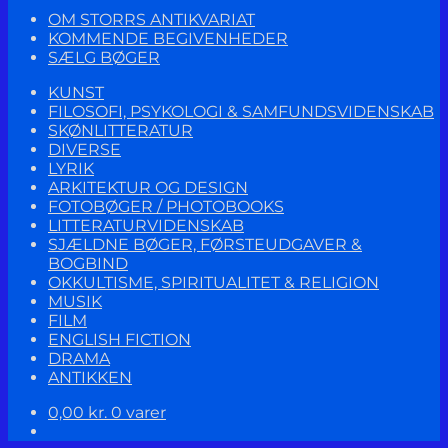
OM STORRS ANTIKVARIAT
KOMMENDE BEGIVENHEDER
SÆLG BØGER
KUNST
FILOSOFI, PSYKOLOGI & SAMFUNDSVIDENSKAB
SKØNLITTERATUR
DIVERSE
LYRIK
ARKITEKTUR OG DESIGN
FOTOBØGER / PHOTOBOOKS
LITTERATURVIDENSKAB
SJÆLDNE BØGER, FØRSTEUDGAVER &
BOGBIND
OKKULTISME, SPIRITUALITET & RELIGION
MUSIK
FILM
ENGLISH FICTION
DRAMA
ANTIKKEN
0,00
kr.
0 varer