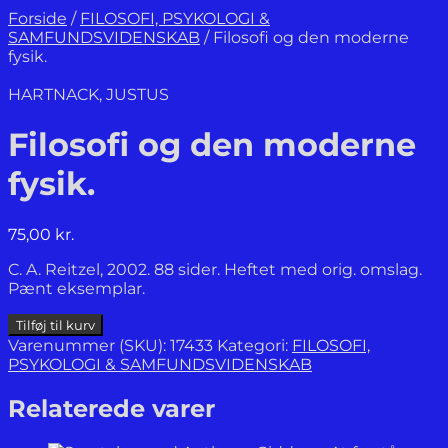
Forside
/
FILOSOFI, PSYKOLOGI &
SAMFUNDSVIDENSKAB
/
Filosofi og den moderne
fysik.
HARTNACK, JUSTUS
Filosofi og den moderne
fysik.
75,00
kr.
C. A. Reitzel, 2002. 88 sider. Heftet med orig. omslag.
Pænt eksemplar.
Filosofi
Tilføj til kurv
og
Varenummer (SKU):
17433
Kategori:
FILOSOFI,
den
PSYKOLOGI & SAMFUNDSVIDENSKAB
moderne
fysik.
Relaterede varer
antal