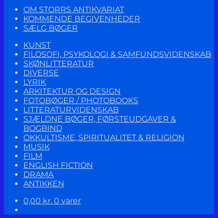
OM STORRS ANTIKVARIAT
KOMMENDE BEGIVENHEDER
SÆLG BØGER
KUNST
FILOSOFI, PSYKOLOGI & SAMFUNDSVIDENSKAB
SKØNLITTERATUR
DIVERSE
LYRIK
ARKITEKTUR OG DESIGN
FOTOBØGER / PHOTOBOOKS
LITTERATURVIDENSKAB
SJÆLDNE BØGER, FØRSTEUDGAVER &
BOGBIND
OKKULTISME, SPIRITUALITET & RELIGION
MUSIK
FILM
ENGLISH FICTION
DRAMA
ANTIKKEN
0,00
kr.
0 varer