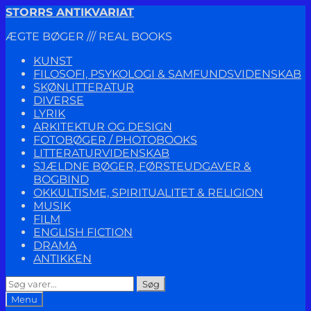
Spring
Spring
STORRS ANTIKVARIAT
til
til
ÆGTE BØGER /// REAL BOOKS
navigation
indhold
KUNST
FILOSOFI, PSYKOLOGI & SAMFUNDSVIDENSKAB
SKØNLITTERATUR
DIVERSE
LYRIK
ARKITEKTUR OG DESIGN
FOTOBØGER / PHOTOBOOKS
LITTERATURVIDENSKAB
SJÆLDNE BØGER, FØRSTEUDGAVER &
BOGBIND
OKKULTISME, SPIRITUALITET & RELIGION
MUSIK
FILM
ENGLISH FICTION
DRAMA
ANTIKKEN
Søg
Søg
efter:
Menu