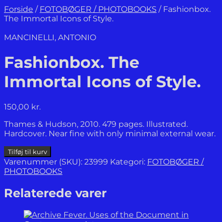
Forside
/
FOTOBØGER / PHOTOBOOKS
/
Fashionbox.
The Immortal Icons of Style.
MANCINELLI, ANTONIO
Fashionbox. The
Immortal Icons of Style.
150,00
kr.
Thames & Hudson, 2010. 479 pages. Illustrated.
Hardcover. Near fine with only minimal external wear.
Fashionbox.
Tilføj til kurv
The
Varenummer (SKU):
23999
Kategori:
FOTOBØGER /
Immortal
PHOTOBOOKS
Icons
of
Relaterede varer
Style.
antal