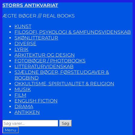
Spring
Spring
STORRS ANTIKVARIAT
til
til
ÆGTE BØGER /// REAL BOOKS
navigation
indhold
KUNST
FILOSOFI, PSYKOLOGI & SAMFUNDSVIDENSKAB
SKØNLITTERATUR
DIVERSE
LYRIK
ARKITEKTUR OG DESIGN
FOTOBØGER / PHOTOBOOKS
LITTERATURVIDENSKAB
SJÆLDNE BØGER, FØRSTEUDGAVER &
BOGBIND
OKKULTISME, SPIRITUALITET & RELIGION
MUSIK
FILM
ENGLISH FICTION
DRAMA
ANTIKKEN
Søg
Søg
efter:
Menu