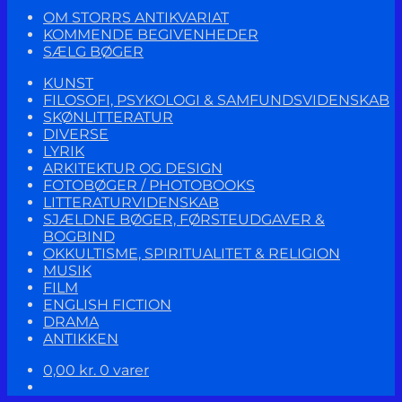
OM STORRS ANTIKVARIAT
KOMMENDE BEGIVENHEDER
SÆLG BØGER
KUNST
FILOSOFI, PSYKOLOGI & SAMFUNDSVIDENSKAB
SKØNLITTERATUR
DIVERSE
LYRIK
ARKITEKTUR OG DESIGN
FOTOBØGER / PHOTOBOOKS
LITTERATURVIDENSKAB
SJÆLDNE BØGER, FØRSTEUDGAVER &
BOGBIND
OKKULTISME, SPIRITUALITET & RELIGION
MUSIK
FILM
ENGLISH FICTION
DRAMA
ANTIKKEN
0,00
kr.
0 varer