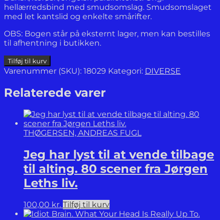
hellærredsbind med smudsomslag. Smudsomslaget
med let kantslid og enkelte smårifter.
OBS: Bogen står på eksternt lager, men kan bestilles
til afhentning i butikken.
Færøerne.
Tilføj til kurv
De
Varenummer (SKU):
18029
Kategori:
DIVERSE
magiske
øer.
Relaterede varer
/
Føroyar.
Gandayggjarnar.
/
THØGERSEN, ANDREAS FUGL
The
Faroe
Jeg har lyst til at vende tilbage
Islands.
The
til alting. 80 scener fra Jørgen
Magic
Leths liv.
Islands.
antal
100,00
kr.
Tilføj til kurv