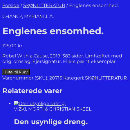
Forside
/
SKØNLITTERATUR
/
Englenes ensomhed.
CHANCY, MYRIAM J. A.
Englenes ensomhed.
125,00
kr.
Rebel With a Cause, 2019. 383 sider. Limhæftet med
orig. omslag. Ejersignatur. Ellers pænt eksemplar.
Englenes
Tilføj til kurv
ensomhed.
Varenummer (SKU):
20715
Kategori:
SKØNLITTERATUR
antal
Relaterede varer
VIZKI, MORTI & CHRISTIAN SKEEL
Den usynlige dreng.