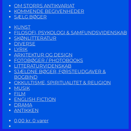
OM STORRS ANTIKVARIAT
KOMMENDE BEGIVENHEDER
SÆLG BØGER
KUNST
FILOSOFI, PSYKOLOGI & SAMFUNDSVIDENSKAB
SKØNLITTERATUR
DIVERSE
LYRIK
ARKITEKTUR OG DESIGN
FOTOBØGER / PHOTOBOOKS
LITTERATURVIDENSKAB
SJÆLDNE BØGER, FØRSTEUDGAVER &
BOGBIND
OKKULTISME, SPIRITUALITET & RELIGION
MUSIK
FILM
ENGLISH FICTION
DRAMA
ANTIKKEN
0,00
kr.
0 varer