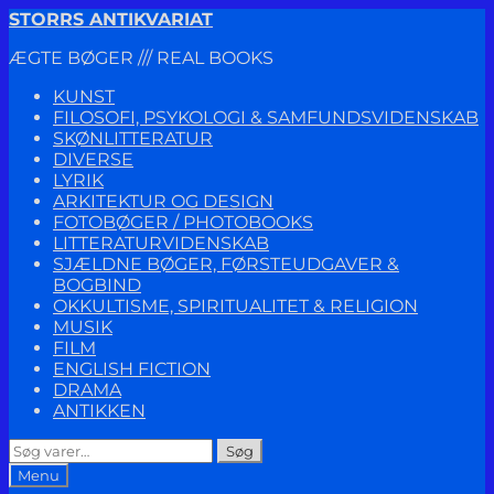
Spring
Spring
STORRS ANTIKVARIAT
til
til
ÆGTE BØGER /// REAL BOOKS
navigation
indhold
KUNST
FILOSOFI, PSYKOLOGI & SAMFUNDSVIDENSKAB
SKØNLITTERATUR
DIVERSE
LYRIK
ARKITEKTUR OG DESIGN
FOTOBØGER / PHOTOBOOKS
LITTERATURVIDENSKAB
SJÆLDNE BØGER, FØRSTEUDGAVER &
BOGBIND
OKKULTISME, SPIRITUALITET & RELIGION
MUSIK
FILM
ENGLISH FICTION
DRAMA
ANTIKKEN
Søg
Søg
efter:
Menu