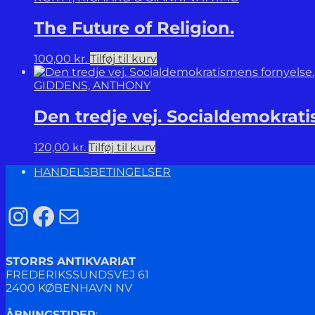
The Future of Religion.
100,00
kr.
Tilføj til kurv
GIDDENS, ANTHONY
Den tredje vej. Socialdemokrati
120,00
kr.
Tilføj til kurv
HANDELSBETINGELSER
Instagram
Facebook
Mail
STORRS ANTIKVARIAT
FREDERIKSSUNDSVEJ 61
2400 KØBENHAVN NV
ÅBNINGSTIDER
: