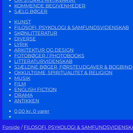
OM STORRS ANTIKVARIAT
KOMMENDE BEGIVENHEDER
SÆLG BØGER
KUNST
FILOSOFI, PSYKOLOGI & SAMFUNDSVIDENSKAB
SKØNLITTERATUR
DIVERSE
LYRIK
ARKITEKTUR OG DESIGN
FOTOBØGER / PHOTOBOOKS
LITTERATURVIDENSKAB
SJÆLDNE BØGER, FØRSTEUDGAVER & BOGBIND
OKKULTISME, SPIRITUALITET & RELIGION
MUSIK
FILM
ENGLISH FICTION
DRAMA
ANTIKKEN
0,00
kr.
0 varer
Forside
/
FILOSOFI, PSYKOLOGI & SAMFUNDSVIDENSK