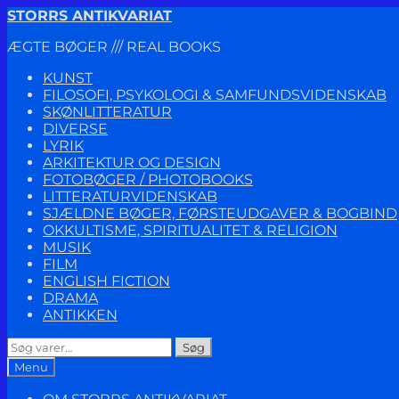
Spring
Spring
STORRS ANTIKVARIAT
til
til
ÆGTE BØGER /// REAL BOOKS
navigation
indhold
KUNST
FILOSOFI, PSYKOLOGI & SAMFUNDSVIDENSKAB
SKØNLITTERATUR
DIVERSE
LYRIK
ARKITEKTUR OG DESIGN
FOTOBØGER / PHOTOBOOKS
LITTERATURVIDENSKAB
SJÆLDNE BØGER, FØRSTEUDGAVER & BOGBIND
OKKULTISME, SPIRITUALITET & RELIGION
MUSIK
FILM
ENGLISH FICTION
DRAMA
ANTIKKEN
Søg
Søg
efter:
Menu