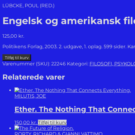
LÜBCKE, POUL (RED.)
Engelsk og amerikansk fil
125,00
kr.
Politikens Forlag, 2003. 2. udgave, 1. oplag. 599 sider. K
Engelsk
Tilføj til kurv
og
Varenummer (SKU):
22246
Kategori:
FILOSOFI, PSYKO
amerikansk
filosofi
Relaterede varer
–
Videnskab
og
MILUTIS, JOE
sprog.
antal
Ether. The Nothing That Connec
150,00
kr.
Tilføj til kurv
RORTY, RICHARD & GIANNI VATTIMO