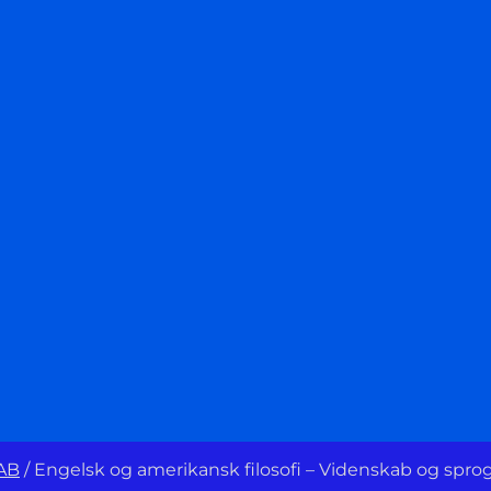
AB
/
Engelsk og amerikansk filosofi – Videnskab og sprog