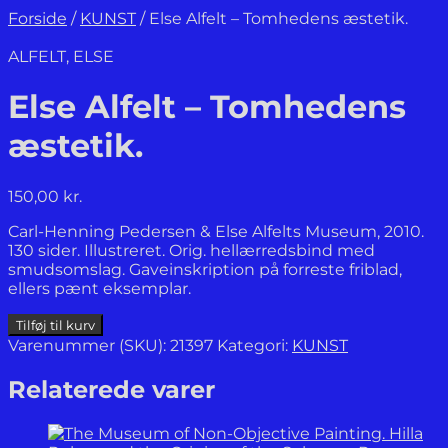
Forside
/
KUNST
/
Else Alfelt – Tomhedens æstetik.
ALFELT, ELSE
Else Alfelt – Tomhedens
æstetik.
150,00
kr.
Carl-Henning Pedersen & Else Alfelts Museum, 2010.
130 sider. Illustreret. Orig. hellærredsbind med
smudsomslag. Gaveinskription på forreste friblad,
ellers pænt eksemplar.
Else
Tilføj til kurv
Alfelt
Varenummer (SKU):
21397
Kategori:
KUNST
-
Tomhedens
Relaterede varer
æstetik.
antal