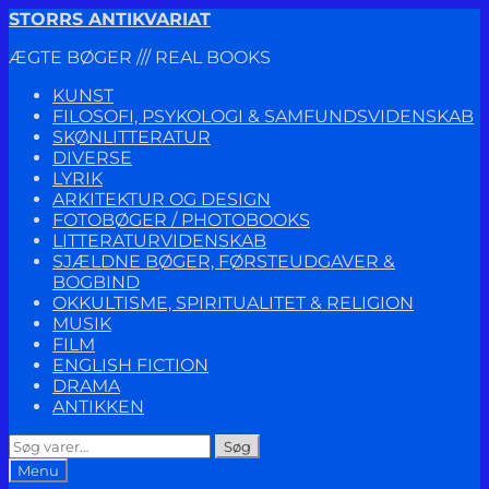
Spring
Spring
STORRS ANTIKVARIAT
til
til
ÆGTE BØGER /// REAL BOOKS
navigation
indhold
KUNST
FILOSOFI, PSYKOLOGI & SAMFUNDSVIDENSKAB
SKØNLITTERATUR
DIVERSE
LYRIK
ARKITEKTUR OG DESIGN
FOTOBØGER / PHOTOBOOKS
LITTERATURVIDENSKAB
SJÆLDNE BØGER, FØRSTEUDGAVER &
BOGBIND
OKKULTISME, SPIRITUALITET & RELIGION
MUSIK
FILM
ENGLISH FICTION
DRAMA
ANTIKKEN
Søg
Søg
efter:
Menu