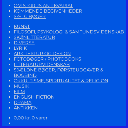
OM STORRS ANTIKVARIAT
KOMMENDE BEGIVENHEDER
SÆLG BØGER
KUNST
FILOSOFI, PSYKOLOGI & SAMFUNDSVIDENSKAB
SKØNLITTERATUR
DIVERSE
LYRIK
ARKITEKTUR OG DESIGN
FOTOBØGER / PHOTOBOOKS
LITTERATURVIDENSKAB
SJÆLDNE BØGER, FØRSTEUDGAVER &
BOGBIND
OKKULTISME, SPIRITUALITET & RELIGION
MUSIK
FILM
ENGLISH FICTION
DRAMA
ANTIKKEN
0,00
kr.
0 varer