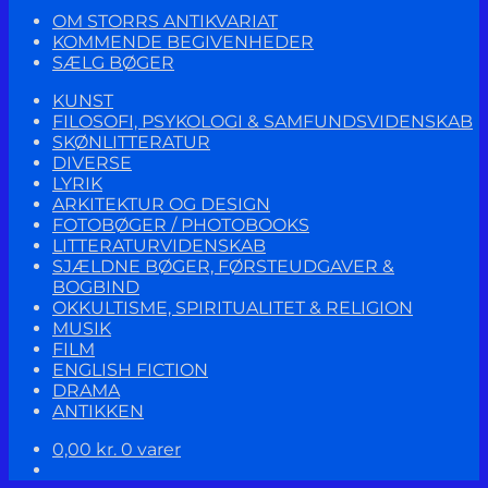
OM STORRS ANTIKVARIAT
KOMMENDE BEGIVENHEDER
SÆLG BØGER
KUNST
FILOSOFI, PSYKOLOGI & SAMFUNDSVIDENSKAB
SKØNLITTERATUR
DIVERSE
LYRIK
ARKITEKTUR OG DESIGN
FOTOBØGER / PHOTOBOOKS
LITTERATURVIDENSKAB
SJÆLDNE BØGER, FØRSTEUDGAVER &
BOGBIND
OKKULTISME, SPIRITUALITET & RELIGION
MUSIK
FILM
ENGLISH FICTION
DRAMA
ANTIKKEN
0,00
kr.
0 varer