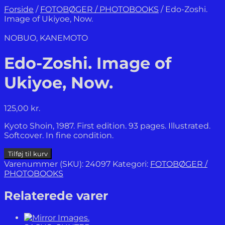
Forside
/
FOTOBØGER / PHOTOBOOKS
/
Edo-Zoshi.
Image of Ukiyoe, Now.
NOBUO, KANEMOTO
Edo-Zoshi. Image of
Ukiyoe, Now.
125,00
kr.
Kyoto Shoin, 1987. First edition. 93 pages. Illustrated.
Softcover. In fine condition.
Edo-
Tilføj til kurv
Zoshi.
Varenummer (SKU):
24097
Kategori:
FOTOBØGER /
Image
PHOTOBOOKS
of
Ukiyoe,
Relaterede varer
Now.
antal