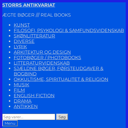
Spring
Spring
STORRS ANTIKVARIAT
til
til
ÆGTE BØGER /// REAL BOOKS
navigation
indhold
KUNST
FILOSOFI, PSYKOLOGI & SAMFUNDSVIDENSKAB
SKØNLITTERATUR
DIVERSE
LYRIK
ARKITEKTUR OG DESIGN
FOTOBØGER / PHOTOBOOKS
LITTERATURVIDENSKAB
SJÆLDNE BØGER, FØRSTEUDGAVER &
BOGBIND
OKKULTISME, SPIRITUALITET & RELIGION
MUSIK
FILM
ENGLISH FICTION
DRAMA
ANTIKKEN
Søg
Søg
efter:
Menu