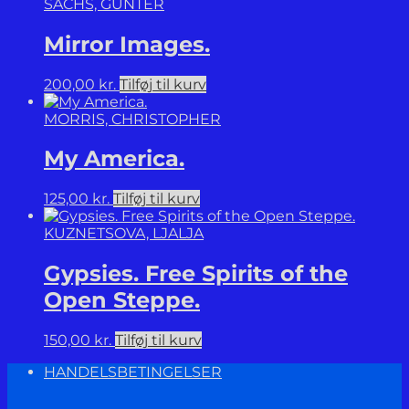
SACHS, GUNTER
Mirror Images.
200,00
kr.
Tilføj til kurv
MORRIS, CHRISTOPHER
My America.
125,00
kr.
Tilføj til kurv
KUZNETSOVA, LJALJA
Gypsies. Free Spirits of the
Open Steppe.
150,00
kr.
Tilføj til kurv
HANDELSBETINGELSER