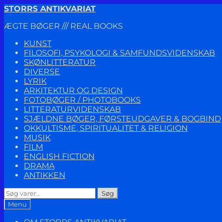
Spring
Spring
STORRS ANTIKVARIAT
til
til
ÆGTE BØGER /// REAL BOOKS
navigation
indhold
KUNST
FILOSOFI, PSYKOLOGI & SAMFUNDSVIDENSKAB
SKØNLITTERATUR
DIVERSE
LYRIK
ARKITEKTUR OG DESIGN
FOTOBØGER / PHOTOBOOKS
LITTERATURVIDENSKAB
SJÆLDNE BØGER, FØRSTEUDGAVER & BOGBIND
OKKULTISME, SPIRITUALITET & RELIGION
MUSIK
FILM
ENGLISH FICTION
DRAMA
ANTIKKEN
Søg
Søg
efter:
Menu