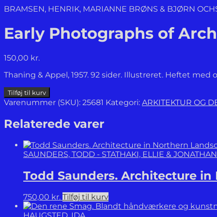
BRAMSEN, HENRIK, MARIANNE BRØNS & BJØRN OC
Early Photographs of Arch
150,00
kr.
Thaning & Appel, 1957. 92 sider. Illustreret. Heftet med 
Early
Tilføj til kurv
Photographs
Varenummer (SKU):
25681
Kategori:
ARKITEKTUR OG D
of
Architecture
Relaterede varer
and
Views
in
SAUNDERS, TODD - STATHAKI, ELLIE & JONATHAN 
Two
Copenhagen
Todd Saunders. Architecture in
Libraries.
antal
750,00
kr.
Tilføj til kurv
HAUGSTED, IDA