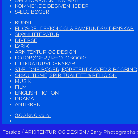
OM STORRS ANTIKVARIAT
KOMMENDE BEGIVENHEDER
SÆLG BØGER
KUNST
FILOSOFI, PSYKOLOGI & SAMFUNDSVIDENSKAB
SKØNLITTERATUR
DIVERSE
LYRIK
ARKITEKTUR OG DESIGN
FOTOBØGER / PHOTOBOOKS
LITTERATURVIDENSKAB
SJÆLDNE BØGER, FØRSTEUDGAVER & BOGBIND
OKKULTISME, SPIRITUALITET & RELIGION
MUSIK
FILM
ENGLISH FICTION
DRAMA
ANTIKKEN
0,00
kr.
0 varer
Forside
/
ARKITEKTUR OG DESIGN
/
Early Photographs 