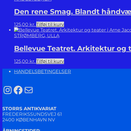
Den rene Smag. Blandt håndvær
125,00
kr.
Tilføj til kurv
STRØMBERG, ULLA
Bellevue Teatret. Arkitektur og
125,00
kr.
Tilføj til kurv
HANDELSBETINGELSER
Instagram
Facebook
Mail
STORRS ANTIKVARIAT
FREDERIKSSUNDSVEJ 61
2400 KØBENHAVN NV
ÅBNINGSTIDER
: