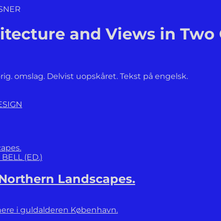
HSNER
itecture and Views in Two
orig. omslag. Delvist uopskåret. Tekst på engelsk.
ESIGN
BELL (ED.)
 Northern Landscapes.