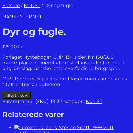
Forside
/
KUNST
/
Dyr og fugle.
HANSEN, ERNST
Dyr og fugle.
125,00
kr.
Forlaget Nyttebøger, u. år. 134 sider. Nr. 138/500
eksemplarer. Signeret af Ernst Hansen. Heftet med
orig. omslag. Ganske lette overfladiske brugsspor.
OBS: Bogen står på eksternt lager, men kan bestilles
til afhentning i butikken.
Dyr
Tilføj til kurv
og
Varenummer (SKU):
19137
Kategori:
KUNST
fugle.
antal
Relaterede varer