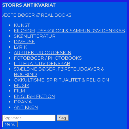
Spring
Spring
STORRS ANTIKVARIAT
til
til
ÆGTE BØGER /// REAL BOOKS
navigation
indhold
KUNST
FILOSOFI, PSYKOLOGI & SAMFUNDSVIDENSKAB
SKØNLITTERATUR
DIVERSE
LYRIK
ARKITEKTUR OG DESIGN
FOTOBØGER / PHOTOBOOKS
LITTERATURVIDENSKAB
SJÆLDNE BØGER, FØRSTEUDGAVER &
BOGBIND
OKKULTISME, SPIRITUALITET & RELIGION
MUSIK
FILM
ENGLISH FICTION
DRAMA
ANTIKKEN
Søg
Søg
efter:
Menu