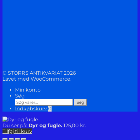
© STORRS ANTIKVARIAT 2026
Lavet med WooCommerce
.
Min konto
Søg
Søg
Søg
efter:
Indkøbskurv
0
Du ser på:
Dyr og fugle.
125,00
kr.
Tilføj til kurv