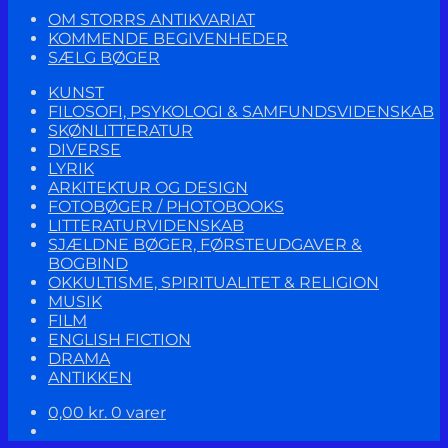
OM STORRS ANTIKVARIAT
KOMMENDE BEGIVENHEDER
SÆLG BØGER
KUNST
FILOSOFI, PSYKOLOGI & SAMFUNDSVIDENSKAB
SKØNLITTERATUR
DIVERSE
LYRIK
ARKITEKTUR OG DESIGN
FOTOBØGER / PHOTOBOOKS
LITTERATURVIDENSKAB
SJÆLDNE BØGER, FØRSTEUDGAVER &
BOGBIND
OKKULTISME, SPIRITUALITET & RELIGION
MUSIK
FILM
ENGLISH FICTION
DRAMA
ANTIKKEN
0,00
kr.
0 varer