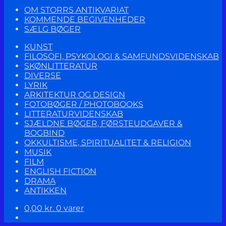
OM STORRS ANTIKVARIAT
KOMMENDE BEGIVENHEDER
SÆLG BØGER
KUNST
FILOSOFI, PSYKOLOGI & SAMFUNDSVIDENSKAB
SKØNLITTERATUR
DIVERSE
LYRIK
ARKITEKTUR OG DESIGN
FOTOBØGER / PHOTOBOOKS
LITTERATURVIDENSKAB
SJÆLDNE BØGER, FØRSTEUDGAVER &
BOGBIND
OKKULTISME, SPIRITUALITET & RELIGION
MUSIK
FILM
ENGLISH FICTION
DRAMA
ANTIKKEN
0,00
kr.
0 varer