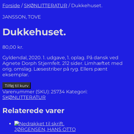
Forside
/
SKØNLITTERATUR
/
Dukkehuset.
JANSSON, TOVE
Dukkehuset.
80,00
kr.
Gyldendal, 2020. 1. udgave, 1. oplag. På dansk ved
Agnete Dorph Stjernfelt. 212 sider. Limhæftet med
orig. omslag. Læsestriber på ryg. Ellers pænt
eksemplar.
Dukkehuset.
Tilføj til kurv
antal
Varenummer (SKU):
25734
Kategori:
SKØNLITTERATUR
Relaterede varer
JØRGENSEN, HANS OTTO