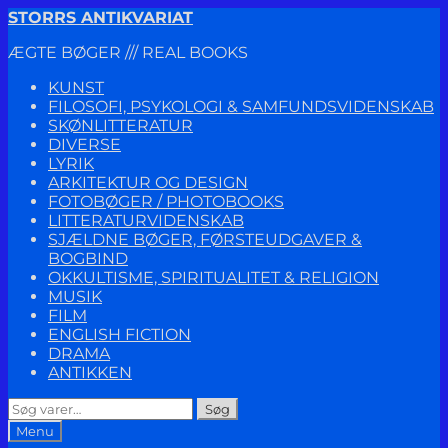
Spring
Spring
STORRS ANTIKVARIAT
til
til
ÆGTE BØGER /// REAL BOOKS
navigation
indhold
KUNST
FILOSOFI, PSYKOLOGI & SAMFUNDSVIDENSKAB
SKØNLITTERATUR
DIVERSE
LYRIK
ARKITEKTUR OG DESIGN
FOTOBØGER / PHOTOBOOKS
LITTERATURVIDENSKAB
SJÆLDNE BØGER, FØRSTEUDGAVER &
BOGBIND
OKKULTISME, SPIRITUALITET & RELIGION
MUSIK
FILM
ENGLISH FICTION
DRAMA
ANTIKKEN
Søg
Søg
efter:
Menu