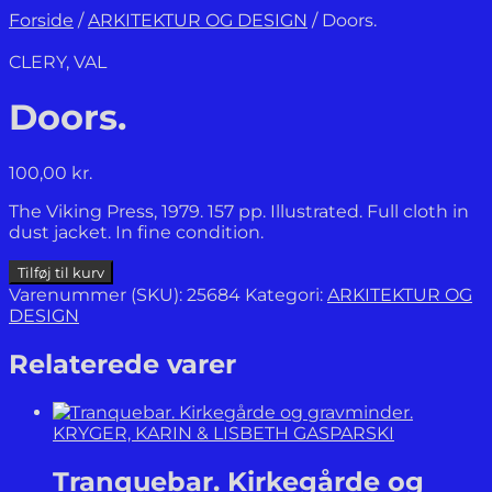
Forside
/
ARKITEKTUR OG DESIGN
/
Doors.
CLERY, VAL
Doors.
100,00
kr.
The Viking Press, 1979. 157 pp. Illustrated. Full cloth in
dust jacket. In fine condition.
Doors.
Tilføj til kurv
antal
Varenummer (SKU):
25684
Kategori:
ARKITEKTUR OG
DESIGN
Relaterede varer
KRYGER, KARIN & LISBETH GASPARSKI
Tranquebar. Kirkegårde og