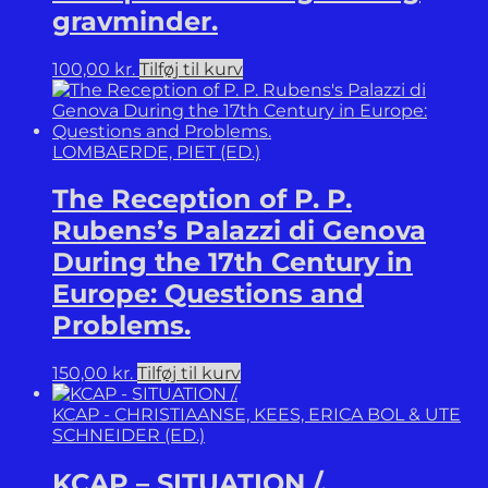
gravminder.
100,00
kr.
Tilføj til kurv
LOMBAERDE, PIET (ED.)
The Reception of P. P.
Rubens’s Palazzi di Genova
During the 17th Century in
Europe: Questions and
Problems.
150,00
kr.
Tilføj til kurv
KCAP - CHRISTIAANSE, KEES, ERICA BOL & UTE
SCHNEIDER (ED.)
KCAP – SITUATION /.