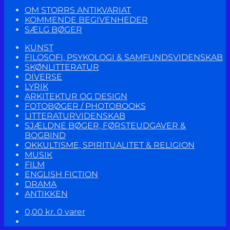
OM STORRS ANTIKVARIAT
KOMMENDE BEGIVENHEDER
SÆLG BØGER
KUNST
FILOSOFI, PSYKOLOGI & SAMFUNDSVIDENSKAB
SKØNLITTERATUR
DIVERSE
LYRIK
ARKITEKTUR OG DESIGN
FOTOBØGER / PHOTOBOOKS
LITTERATURVIDENSKAB
SJÆLDNE BØGER, FØRSTEUDGAVER &
BOGBIND
OKKULTISME, SPIRITUALITET & RELIGION
MUSIK
FILM
ENGLISH FICTION
DRAMA
ANTIKKEN
0,00
kr.
0 varer