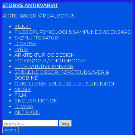
Spring
Spring
STORRS ANTIKVARIAT
til
til
ÆGTE BØGER /// REAL BOOKS
navigation
indhold
KUNST
FILOSOFI, PSYKOLOGI & SAMFUNDSVIDENSKAB
SKØNLITTERATUR
DIVERSE
LYRIK
ARKITEKTUR OG DESIGN
FOTOBØGER / PHOTOBOOKS
LITTERATURVIDENSKAB
SJÆLDNE BØGER, FØRSTEUDGAVER &
BOGBIND
OKKULTISME, SPIRITUALITET & RELIGION
MUSIK
FILM
ENGLISH FICTION
DRAMA
ANTIKKEN
Søg
Søg
efter:
Menu