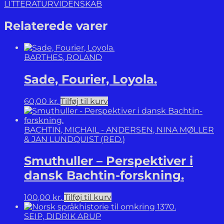
Vizki.
LITTERATURVIDENSKAB
antal
Relaterede varer
BARTHES, ROLAND
Sade, Fourier, Loyola.
60,00
kr.
Tilføj til kurv
BACHTIN, MICHAIL - ANDERSEN, NINA MØLLER
& JAN LUNDQUIST (RED.)
Smuthuller – Perspektiver i
dansk Bachtin-forskning.
100,00
kr.
Tilføj til kurv
SEIP, DIDRIK ARUP