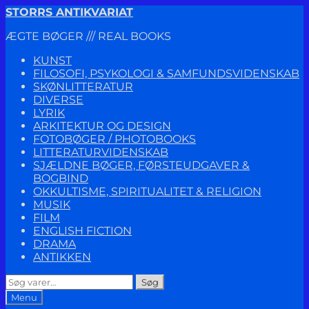
Spring
Spring
STORRS ANTIKVARIAT
til
til
ÆGTE BØGER /// REAL BOOKS
navigation
indhold
KUNST
FILOSOFI, PSYKOLOGI & SAMFUNDSVIDENSKAB
SKØNLITTERATUR
DIVERSE
LYRIK
ARKITEKTUR OG DESIGN
FOTOBØGER / PHOTOBOOKS
LITTERATURVIDENSKAB
SJÆLDNE BØGER, FØRSTEUDGAVER &
BOGBIND
OKKULTISME, SPIRITUALITET & RELIGION
MUSIK
FILM
ENGLISH FICTION
DRAMA
ANTIKKEN
Søg
Søg
efter:
Menu