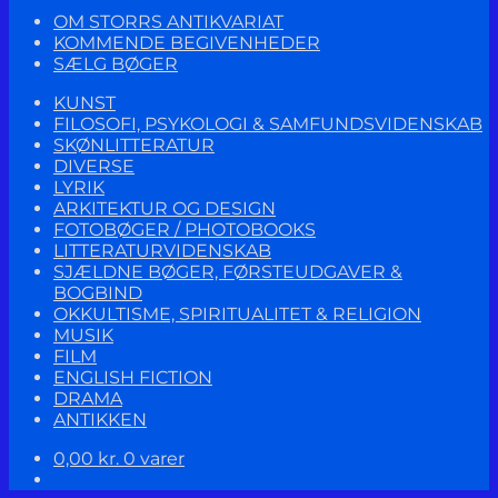
OM STORRS ANTIKVARIAT
KOMMENDE BEGIVENHEDER
SÆLG BØGER
KUNST
FILOSOFI, PSYKOLOGI & SAMFUNDSVIDENSKAB
SKØNLITTERATUR
DIVERSE
LYRIK
ARKITEKTUR OG DESIGN
FOTOBØGER / PHOTOBOOKS
LITTERATURVIDENSKAB
SJÆLDNE BØGER, FØRSTEUDGAVER &
BOGBIND
OKKULTISME, SPIRITUALITET & RELIGION
MUSIK
FILM
ENGLISH FICTION
DRAMA
ANTIKKEN
0,00
kr.
0 varer