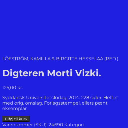
LÖFSTRÖM, KAMILLA & BIRGITTE HESSELAA (RED.)
Digteren Morti Vizki.
125,00
kr.
Syddansk Universitetsforlag, 2014. 228 sider. Heftet
med orig. omslag. Forlagsstempel, ellers pænt
eksemplar.
Digteren
Tilføj til kurv
Morti
Varenummer (SKU):
24690
Kategori: